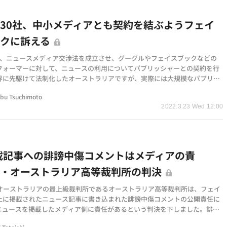
30社、中小メディアとも契約を結ぶようフェイ
クに訴える
に、ニュースメディア交渉法を成立させ、グーグルやフェイスブックなどの
フォーマーに対して、ニュースの利用についてパブリッシャーとの契約を行
界に先駆けて法制化したオーストラリアですが、実際には大規模なパブリッ
みがその恩恵を…
bu Tsuchimoto
2022.3.23 Wed 12:00
載記事への誹謗中傷コメントはメディアの責
・・オーストラリア高等裁判所の判決
、オーストラリアの最上級裁判所であるオーストラリア高等裁判所は、フェイ
上に掲載されたニュース記事に書き込まれた誹謗中傷コメントの公開責任に
ニュースを掲載したメディア側に責任があるという判決を下しました。誹謗
めるという意図…