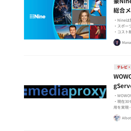
豪Ni
総合
・Nin
・スポー
・コスト
Mana
テレビ
WOW
gSe
・WOWO
・現在3
用を実現
・海外か
AIbo
ンターフ