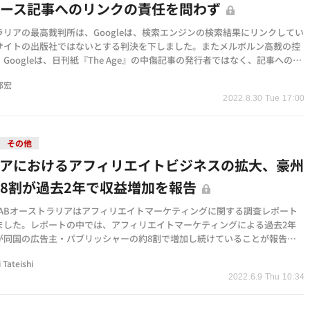
ュース記事へのリンクの責任を問わず
ラリアの最高裁判所は、Googleは、検索エンジンの検索結果にリンクしてい
サイトの出版社ではないとする判決を下しました。またメルボルン高裁の控
Googleは、日刊紙『The Age』の中傷記事の発行者ではなく、記事へのハ
ンクを提供する…
邦宏
2022.8.30 Tue 17:00
その他
ィアにおけるアフィリエイトビジネスの拡大、豪州
8割が過去2年で収益増加を報告
、IABオーストラリアはアフィリエイトマーケティングに関する調査レポート
ました。レポートの中では、アフィリエイトマーケティングによる過去2年
が同国の広告主・パブリッシャーの約8割で増加し続けていることが報告さ
、上記手法が収益…
i Tateishi
2022.6.9 Thu 10:34