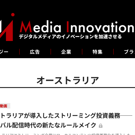
ジー
広告
企業
特集
ブラ
オーストラリア
・動画
ストラリアが導入したストリーミング投資義務──
ーバル配信時代の新たなルールメイク