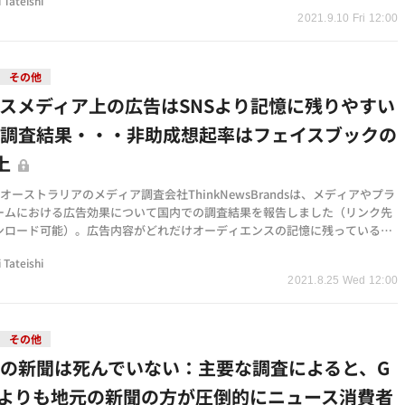
i Tateishi
2021.9.10 Fri 12:00
その他
スメディア上の広告はSNSより記憶に残りやすい
う調査結果・・・非助成想起率はフェイスブックの
上
、オーストラリアのメディア調査会社ThinkNewsBrandsは、メディアやプラ
ームにおける広告効果について国内での調査結果を報告しました（リンク先
ンロード可能）。広告内容がどれだけオーディエンスの記憶に残っているか
当てた今回の調査…
i Tateishi
2021.8.25 Wed 12:00
その他
の新聞は死んでいない：主要な調査によると、G
leよりも地元の新聞の方が圧倒的にニュース消費者