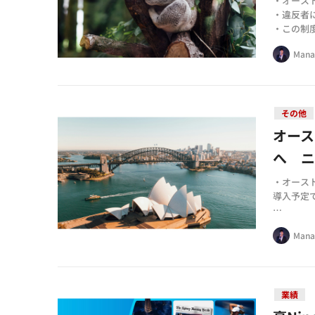
・オース
・違反者
・この制
Mana
その他
オース
へ 
・オース
導入予定
・新制度
Mana
大企業へ
・国際的
ュース産
業績