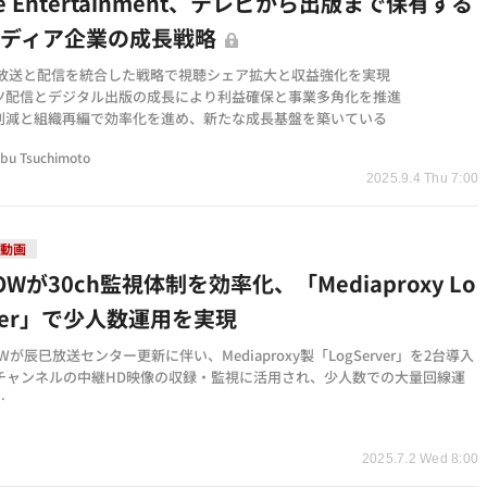
ne Entertainment、テレビから出版まで保有する
メディア企業の成長戦略
eは放送と配信を統合した戦略で視聴シェア拡大と収益強化を実現
ツ配信とデジタル出版の成長により利益確保と事業多角化を推進
削減と組織再編で効率化を進め、新たな成長基盤を築いている
bu Tsuchimoto
2025.9.4 Thu 7:00
・動画
OWが30ch監視体制を効率化、「Mediaproxy Lo
rver」で少人数運用を実現
Wが辰巳放送センター更新に伴い、Mediaproxy製「LogServer」を2台導入
0チャンネルの中継HD映像の収録・監視に活用され、少人数での大量回線運
らの映像受信時の伝送路ノイズ特定や迅速な再送信要請が可能なユーザーイ
t
ェースを提供
2025.7.2 Wed 8:00