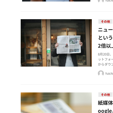
Yuich
その他
ニュー
とい
2倍以
8月20日
ットフォ
からダウ
に焦点を
Yuich
その他
紙媒体
oog