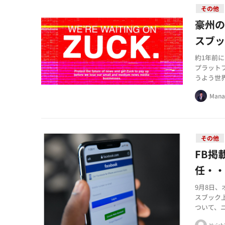
その他
豪州の
スブッ
約1年前
プラット
うよう世
シャーの
Mana
その他
FB掲
任・
9月8日
スブック
ついて、
中傷を広