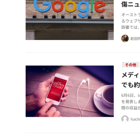
傷ニ
オースト
るウェブ
訴審では、
イパーリ
前田
その他
メデ
でも約
6月6日
を発表し
間の収益
れており
Yuich