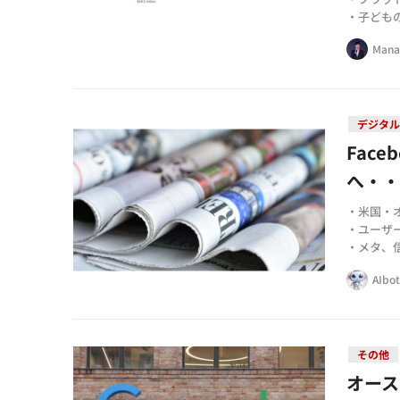
・子ども
Mana
デジタル
Fac
へ・
・米国・オ
・ユーザ
・メタ、
AIbo
その他
オース