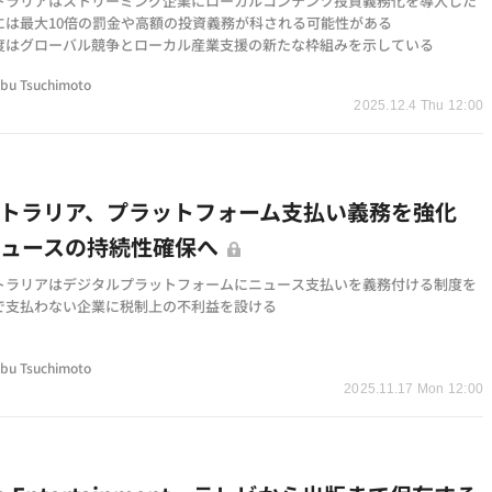
トラリアはストリーミング企業にローカルコンテンツ投資義務化を導入した
には最大10倍の罰金や高額の投資義務が科される可能性がある
度はグローバル競争とローカル産業支援の新たな枠組みを示している
bu Tsuchimoto
2025.12.4 Thu 12:00
トラリア、プラットフォーム支払い義務を強化
ニュースの持続性確保へ
トラリアはデジタルプラットフォームにニュース支払いを義務付ける制度を
で支払わない企業に税制上の不利益を設ける
は逃げ道をなくし、資金分配や税控除を通じてローカルメディアの支援と巨
bu Tsuchimoto
の圧力を両立
2025.11.17 Mon 12:00
に規制強化の流れがあり、豪州や欧州の動きは巨大テク企業の市場支配とニ
業の保護を狙ったもの