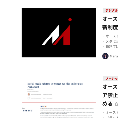
デジタル
オー
新制
・オース
・メタは
・新制度
Mana
ソーシャ
オース
ア禁
める
・オース
・プラッ