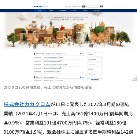
カカクコムの通期業績、売上は微減ながら増益を確保
株式会社カカクコム
が11日に発表した2022年3月期の連結
業績（2021年4月1日～は、売上高461億2400万円(前年同期比
▲0.9%)、営業利益191億4700万円(4.7%)、経常利益180億
9100万円(▲1.9%)、親会社株主に帰属する四半期純利益142億