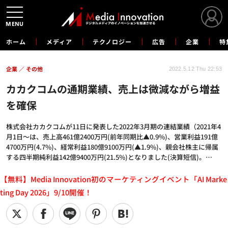
MENU
ホーム
メディア
テクノロジー
広告
企業
特
企業
その他
2022.5.12 Thu 22:53
カカクコムの通期業績、売上は微減ながら増益
を確保
株式会社カカクコムが11日に発表した2022年3月期の連結業績（2021年4
月1日～は、売上高461億2400万円(前年同期比▲0.9%)、営業利益191億
4700万円(4.7%)、経常利益180億9100万円(▲1.9%)、親会社株主に帰属
する四半期純利益142億9400万円(21.5%)となりました(決算短信)。…
【無料】Media Innovation初のマーケティングイベント「AI Marke
ting Day 2026」9/10開催！