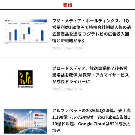
業績
フジ・メディア・ホールディングス、1Q
営業利益160億円で持株会社制導入後の過
去最高益を達成 フジテレビの広告収入回
復とIP戦略が牽引
2026.8.5 Wed 10:04
ブロードメディア、放送事業終了後も営
業増益を確保 AI教育・アカマイサービス
が成長ドライバーに
2026.8.3 Mon 22:04
アルファベットの2026年Q2決算、売上高
1,198億ドルで24%増 YouTube広告は1
10億ドル超、Google Cloudは82%成長と
加速