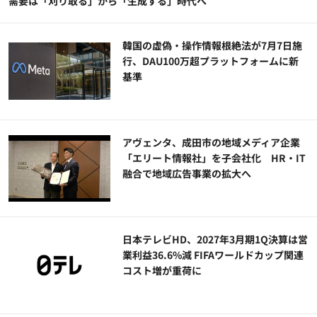
需要は「刈り取る」から「生成する」時代へ
韓国の虚偽・操作情報根絶法が7月7日施
行、DAU100万超プラットフォームに新
基準
アヴェンタ、成田市の地域メディア企業
「エリート情報社」を子会社化 HR・IT
融合で地域広告事業の拡大へ
日本テレビHD、2027年3月期1Q決算は営
業利益36.6%減 FIFAワールドカップ関連
コスト増が重荷に