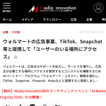
MENU
ホーム
メディア
テクノロジー
広告
企業
特
企業
その他
2022.9.25 Sun 16:54
ウォルマートの広告事業、TikTok、Snapchat
等と提携して「ユーザーのいる場所にアクセ
ス」
ウォルマートは、広告主のサポートを拡大し、サービスを増やし、広告
主が必要とする場所にアクセスを提供するエコシステムを構築するため
のパートナー・プログラム「ウォルマート・コネクト」戦略を強化し、
TikTok、Snapchat、Firework、Rokuなどと提携すると発表しまし…
【無料】Media Innovation初のマーケティングイベント「AI Marke
ting Day 2026」9/10開催！