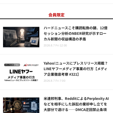
会員限定
ハードニュースこそ購読転換の鍵、12億
セッション分析のNBER研究が示すロー
カル新聞の収益構造の矛盾
2026.8.7 Fri 12:00
Yahoo!ニュースにプレスリリース掲載？
LINEヤフーメディア事業の行方【メディ
ア企業徹底考察 #321】
2026.8.7 Fri 7:00
米連邦判事、RedditによるPerplexity AI
などを相手にした訴訟の棄却申し立てを
大部分で退ける——DMCA迂回禁止条項