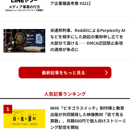
ア企業徹底考察 #321】
米連邦判事、RedditによるPerplexity AI
などを相手にした訴訟の棄却申し立てを
大部分で退ける——DMCA迂回禁止条項
の適用が争点に
最新記事をもっと見る
人気記事ランキング
NHK「ピタゴラスイッチ」制作陣と教育
出版が共同開発した映像教材「目で見る
算数」、月額680円で個人向けストリーミ
ング配信を開始