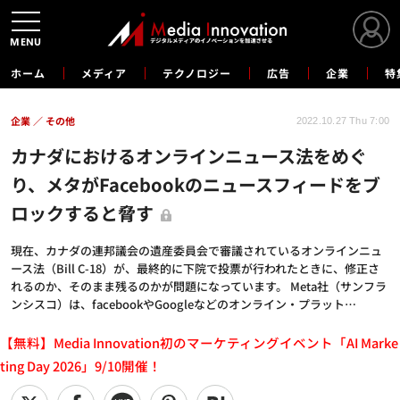
MENU
ホーム
メディア
テクノロジー
広告
企業
特
企業
その他
2022.10.27 Thu 7:00
カナダにおけるオンラインニュース法をめぐ
り、メタがFacebookのニュースフィードをブ
ロックすると脅す
現在、カナダの連邦議会の遺産委員会で審議されているオンラインニュ
ース法（Bill C-18）が、最終的に下院で投票が行われたときに、修正さ
れるのか、そのまま残るのかが問題になっています。 Meta社（サンフラ
ンシスコ）は、facebookやGoogleなどのオンライン・プラット…
【無料】Media Innovation初のマーケティングイベント「AI Marke
ting Day 2026」9/10開催！