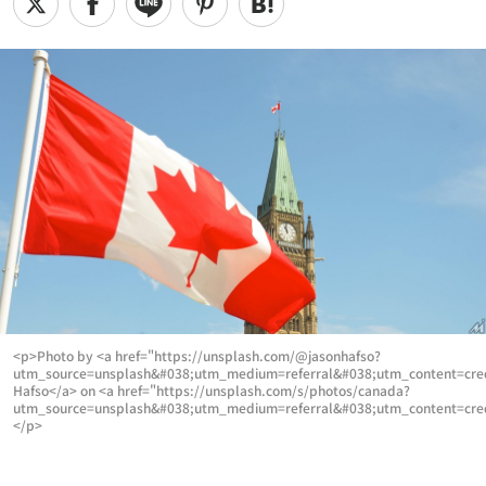
<p>Photo by <a href="https://unsplash.com/@jasonhafso?
utm_source=unsplash&#038;utm_medium=referral&#038;utm_content=cre
Hafso</a> on <a href="https://unsplash.com/s/photos/canada?
utm_source=unsplash&#038;utm_medium=referral&#038;utm_content=cre
</p>