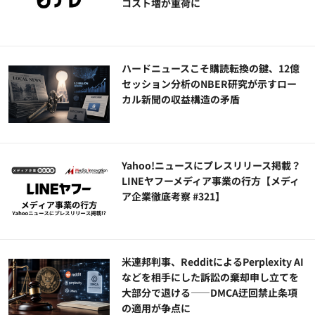
コスト増が重荷に
ハードニュースこそ購読転換の鍵、12億
セッション分析のNBER研究が示すロー
カル新聞の収益構造の矛盾
Yahoo!ニュースにプレスリリース掲載？
LINEヤフーメディア事業の行方【メディ
ア企業徹底考察 #321】
米連邦判事、RedditによるPerplexity AI
などを相手にした訴訟の棄却申し立てを
大部分で退ける——DMCA迂回禁止条項
の適用が争点に