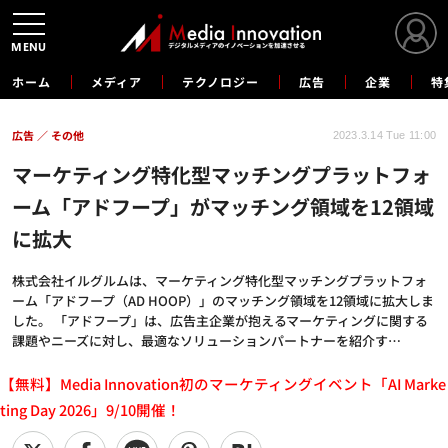
MENU
ホーム
メディア
テクノロジー
広告
企業
特
広告
その他
2023.3.14 Tue 11:00
マーケティング特化型マッチングプラットフォ
ーム「アドフープ」がマッチング領域を12領域
に拡大
株式会社イルグルムは、マーケティング特化型マッチングプラットフォ
ーム「アドフープ（AD HOOP）」のマッチング領域を12領域に拡大しま
した。 「アドフープ」は、広告主企業が抱えるマーケティングに関する
課題やニーズに対し、最適なソリューションパートナーを紹介す…
【無料】Media Innovation初のマーケティングイベント「AI Marke
ting Day 2026」9/10開催！