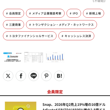
《不破聡》
会員限定
メディア企業徹底考察
IPO
新規上場
三菱商事
トランザクション・メディア・ネットワークス
トヨタファイナンシャルサービス
キャッシュレス決済
会員限定
Snap、2026年Q2売上19%増の16億ドル
Adjusted EBITDAは505%増の2.5億ドル