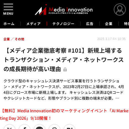
MENU
ホーム
メディア
テクノロジー
広告
企業
特
企業
その他
2023.3.17 Fri 10:35
【メディア企業徹底考察 #101】新規上場する
トランザクション・メディア・ネットワークス
の成長期待が高い理由
クラウド型のキャッシュレス決済サービス事業を行うトランザクショ
ン・メディア・ネットワークスが、2023年2月27日に上場承認され、4月
4日にグロース市場に新規上場します。 キャッシュレス決済はQRコード
やクレジットカードなど、形態やブランド別に複数の端末が必要。…
【無料】Media Innovation初のマーケティングイベント「AI Marke
ting Day 2026」9/10開催！