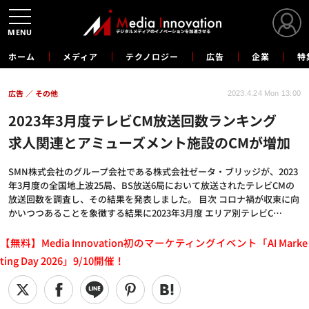
MENU
ホーム
メディア
テクノロジー
広告
企業
特
広告
その他
2023.4.24 Mon 13:00
2023年3月度テレビCM放送回数ランキング
求人関連とアミューズメント施設のCMが増加
SMN株式会社のグループ会社である株式会社ゼータ・ブリッジが、2023
年3月度の全国地上波25局、BS放送6局において放送されたテレビCMの
放送回数を調査し、その結果を発表しました。 目次 コロナ禍が収束に向
かいつつあることを象徴する結果に2023年3月度 エリア別テレビC…
【無料】Media Innovation初のマーケティングイベント「AI Marke
ting Day 2026」9/10開催！