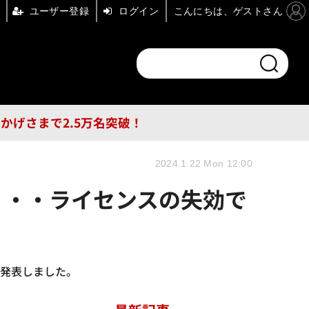
ユーザー登録
ログイン
こんにちは、ゲストさん
ンドチャンネル
フォーエム
その他
DB
員はおかげさまで2.5万名突破！
2024.1.22 Mon 12:00
・・・ライセンスの失効で
と発表しました。