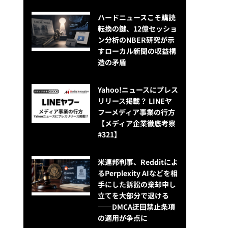
ハードニュースこそ購読
転換の鍵、12億セッショ
ン分析のNBER研究が示
すローカル新聞の収益構
造の矛盾
Yahoo!ニュースにプレス
リリース掲載？ LINEヤ
フーメディア事業の行方
【メディア企業徹底考察
#321】
米連邦判事、Redditによ
るPerplexity AIなどを相
手にした訴訟の棄却申し
立てを大部分で退ける
——DMCA迂回禁止条項
の適用が争点に