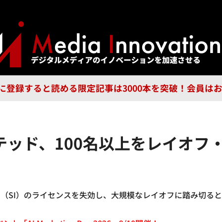
ジー
広告
企業
特集
ブラ
n Guild に登録すると読める限定記事は3000本を突破！会
テッド、100名以上をレイオフ
（SI）のライセンスを失効し、大規模なレイオフに踏み切る