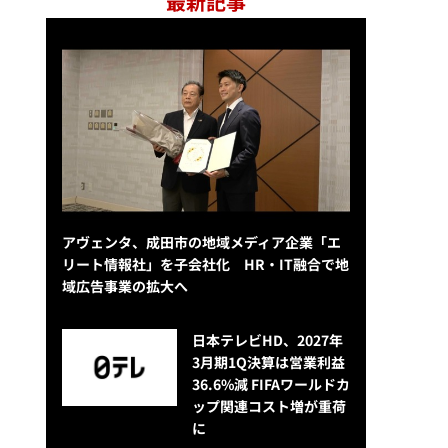
最新記事
アヴェンタ、成田市の地域メディア企業「エ
リート情報社」を子会社化 HR・IT融合で地
域広告事業の拡大へ
日本テレビHD、2027年
3月期1Q決算は営業利益
36.6%減 FIFAワールドカ
ップ関連コスト増が重荷
に