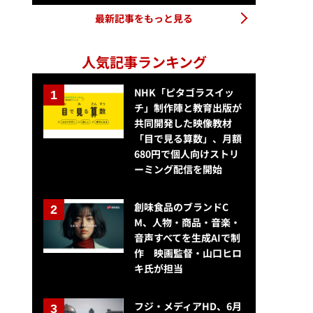
最新記事をもっと見る
人気記事ランキング
NHK「ピタゴラスイッ
チ」制作陣と教育出版が
共同開発した映像教材
「目で見る算数」、月額
680円で個人向けストリ
ーミング配信を開始
創味食品のブランドC
M、人物・商品・音楽・
音声すべてを生成AIで制
作 映画監督・山口ヒロ
キ氏が担当
フジ・メディアHD、6月