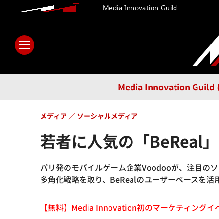
Media Innovation Guild
ホーム
メディア
テクノロ
Media Innovatio
メディア
ソーシャルメディア
若者に人気の「BeReal
パリ発のモバイルゲーム企業Voodooが、注目のソー
多角化戦略を取り、BeRealのユーザーベースを
【無料】Media Innovation初のマーケティングイベント