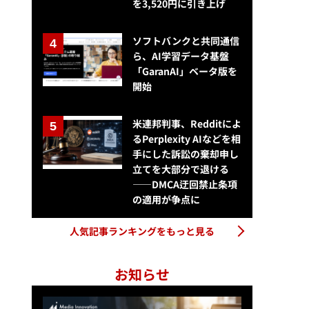
を3,520円に引き上げ
ソフトバンクと共同通信
ら、AI学習データ基盤
「GaranAI」ベータ版を
開始
米連邦判事、Redditによ
るPerplexity AIなどを相
手にした訴訟の棄却申し
立てを大部分で退ける
——DMCA迂回禁止条項
の適用が争点に
人気記事ランキングをもっと見る
お知らせ