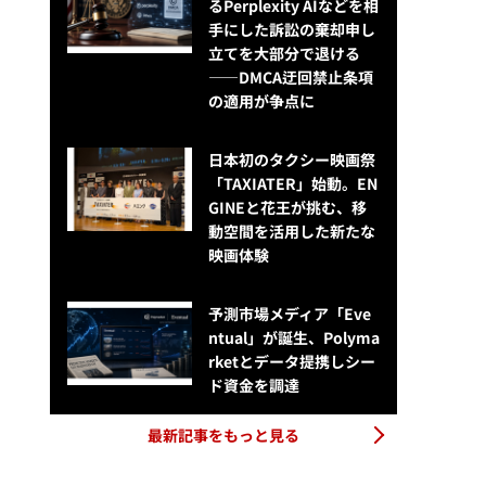
るPerplexity AIなどを相
手にした訴訟の棄却申し
立てを大部分で退ける
——DMCA迂回禁止条項
の適用が争点に
日本初のタクシー映画祭
「TAXIATER」始動。EN
GINEと花王が挑む、移
動空間を活用した新たな
映画体験
予測市場メディア「Eve
ntual」が誕生、Polyma
rketとデータ提携しシー
ド資金を調達
最新記事をもっと見る