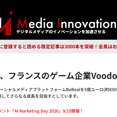
ジー
広告
企業
特集
ブラ
n Guild に登録すると読める限定記事は3000本を突破！会
」、フランスのゲーム企業Vood
シャルメディアプラットフォームBeRealを5億ユーロ(約85
活用してさらなる成長を目指すとしています。
「AI Marketing Day 2026」9/10開催！