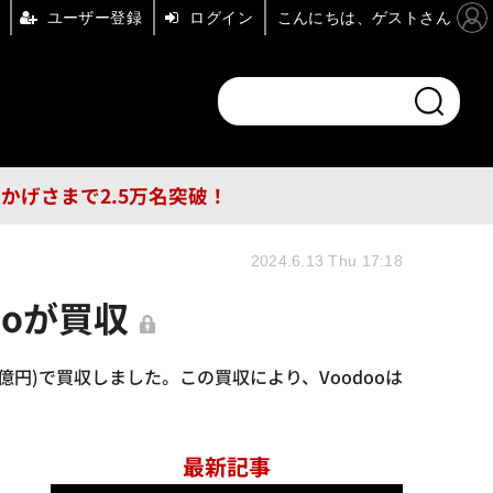
ユーザー登録
ログイン
こんにちは、ゲストさん
ンドチャンネル
フォーエム
その他
DB
員はおかげさまで2.5万名突破！
2024.6.13 Thu 17:18
ooが買収
0億円)で買収しました。この買収により、Voodooは
最新記事