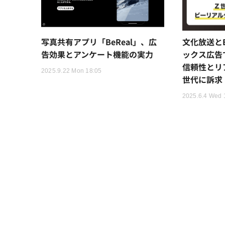
写真共有アプリ「BeReal」、広
文化放送とB
告効果とアンケート機能の実力
ックス広告
信頼性とリ
2025.9.22 Mon 18:05
世代に訴求
2025.6.4 Wed 