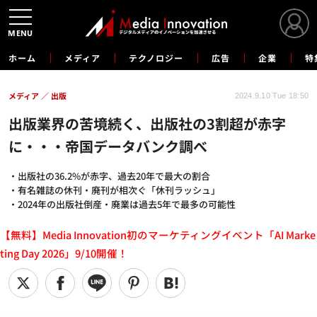
MENU
ホーム
メディア
テクノロジー
広告
企業
特
メディア
出版
2024.9.10 Tue 18:50
出版業界の苦境続く、出版社の3割超が赤字
に・・・帝国データバンク調べ
・出版社の36.2%が赤字、過去20年で最大の割合
・有名雑誌の休刊・廃刊が相次ぐ「休刊ラッシュ」
・2024年の出版社倒産・廃業は過去5年で最多の可能性
【無料】Media Innovation初のマーケティングイベント「AI Marke
ting Day 2026」9/10開催！