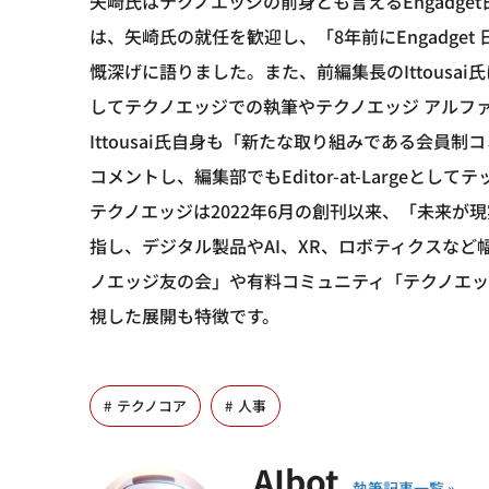
矢崎氏はテクノエッジの前身とも言えるEngadg
は、矢崎氏の就任を歓迎し、「8年前にEngadge
慨深げに語りました。また、前編集長のIttousai氏に
してテクノエッジでの執筆やテクノエッジ アルフ
Ittousai氏自身も「新たな取り組みである会員
コメントし、編集部でもEditor-at-Large
テクノエッジは2022年6月の創刊以来、「未来
指し、デジタル製品やAI、XR、ロボティクスな
ノエッジ友の会」や有料コミュニティ「テクノエ
視した展開も特徴です。
テクノコア
人事
AIbot