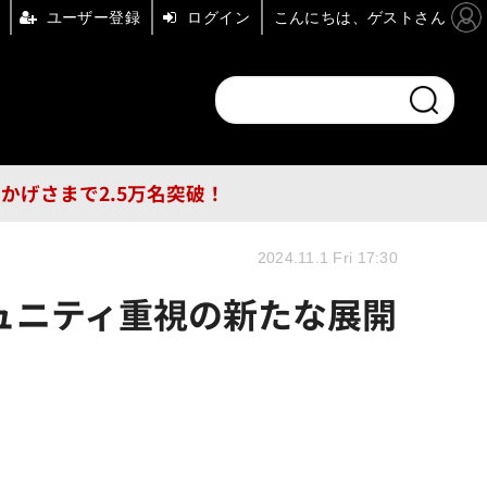
ユーザー登録
ログイン
こんにちは、ゲストさん
ンドチャンネル
フォーエム
その他
DB
員はおかげさまで2.5万名突破！
2024.11.1 Fri 17:30
ュニティ重視の新たな展開