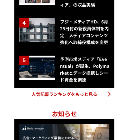
ィア」の収益実験
フジ・メディアHD、6月
25日付の新役員体制を内
定 メディアコンテンツ
強化へ取締役構成を変更
予測市場メディア「Eve
ntual」が誕生、Polyma
rketとデータ提携しシー
ド資金を調達
人気記事ランキングをもっと見る
お知らせ