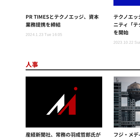
PR TIMESとテクノエッジ、資本
テクノエッ
業務提携を締結
ニティ「テ
を開始
2024.1.23 Tue 16:05
2023.10.22 Su
人事
産経新聞社、常務の羽成哲郎氏が
フジ・メディ