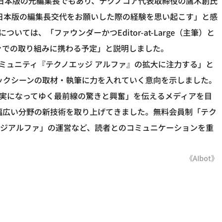
et日本版の元編集長でもあり、テクノコア代表取締役の鷹木創氏
t 日本版の編集長交代をお願いした際の経験を思い起こす」と感
ついては、「ファウンダーかつEditor-at-Large（主筆）と
ァでの取り組みに携わる予定」と説明しました。
制コミュニティ『テクノエッジ アルファ』の拡大に注力する」と
としてテックシーンの取材・執筆に力を入れていく意向を示しました。
が現実になってゆく最前線の驚きと興奮」を伝えるメディアを目
ど幅広い分野の新技術を取り上げてきました。無料会員制「テク
ッジアルファ」の運営など、読者とのコミュニケーションを重
《AIbot》