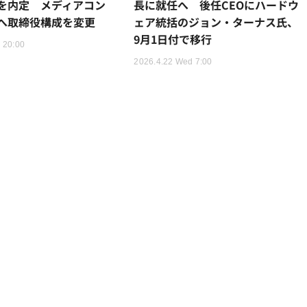
を内定 メディアコン
長に就任へ 後任CEOにハードウ
へ取締役構成を変更
ェア統括のジョン・ターナス氏、
9月1日付で移行
 20:00
2026.4.22 Wed 7:00