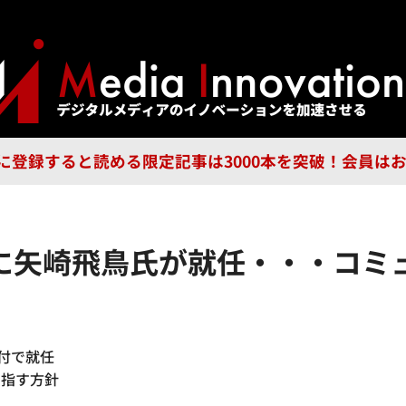
ジー
広告
企業
特集
ブラ
n Guild に登録すると読める限定記事は3000本を突破！会
に矢崎飛鳥氏が就任・・・コミ
付で就任
目指す方針