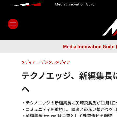
Media Innovation Guild
ホーム
メディア
テクノロ
Media Innovatio
メディア
デジタルメディア
テクノエッジ、新編集長
へ
・テクノエッジの新編集長に矢崎飛鳥氏が11月1日
・コミュニティを重視し、読者との深い繋がりを
・前編集長Ittousaiは主筆として執筆活動を継続