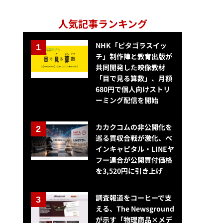
人気記事ランキング
NHK「ピタゴラスイッ
チ」制作陣と教育出版が
共同開発した映像教材
「目で見る算数」、月額
680円で個人向けストリ
ーミング配信を開始
カカクコムの非公開化を
巡る買収合戦が激化、ベ
インキャピタル・LINEヤ
フー連合が公開買付価格
を3,520円に引き上げ
調査報道をコーヒーで支
える、The Newsground
が示す「物理商品×メデ