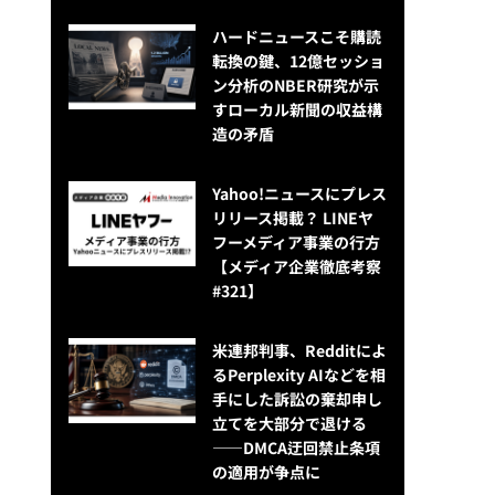
ハードニュースこそ購読
転換の鍵、12億セッショ
ン分析のNBER研究が示
すローカル新聞の収益構
造の矛盾
Yahoo!ニュースにプレス
リリース掲載？ LINEヤ
フーメディア事業の行方
【メディア企業徹底考察
#321】
米連邦判事、Redditによ
るPerplexity AIなどを相
手にした訴訟の棄却申し
立てを大部分で退ける
——DMCA迂回禁止条項
の適用が争点に