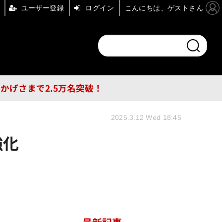
ユーザー登録
ログイン
こんにちは、ゲストさん
ンドチャンネル
フォーエム
その他
DB
員はおかげさまで2.5万名突破！
2025.3.12 Wed 18:45
強化