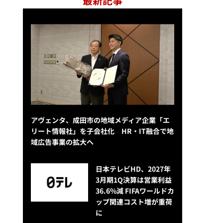
最新記事
アヴェンタ、成田市の地域メディア企業「エ
リート情報社」を子会社化 HR・IT融合で地
域広告事業の拡大へ
日本テレビHD、2027年
3月期1Q決算は営業利益
36.6%減 FIFAワールドカ
ップ関連コスト増が重荷
に