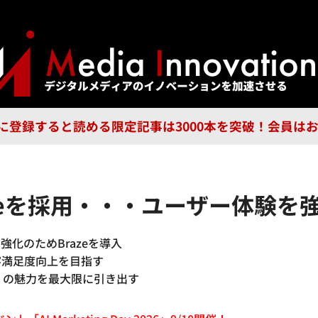
ジー
広告
企業
特集
ブラ
n Guild に登録すると読める限定記事は3000本を突破！会
zeを採用・・・ユーザー体験を
化のためBrazeを導入
客満足度向上を目指す
+」の魅力を最大限に引き出す