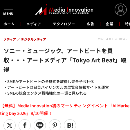
MENU
ホーム
メディア
テクノロジー
広告
企業
特
メディア
デジタルメディア
2025.4.8 Tue 18:45
ソニー・ミュージック、アートビートを買
収・・・アートメディア「Tokyo Art Beat」取
得
・SMEがアートビートの全株式を取得し完全子会社化
・アートビートは日英バイリンガルの展覧会情報サイトを運営
・SMEの総合エンタメ戦略強化の一環と見られる
【無料】Media Innovation初のマーケティングイベント「AI Marke
ting Day 2026」9/10開催！