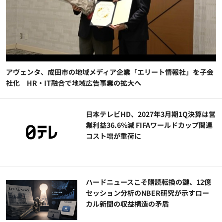
アヴェンタ、成田市の地域メディア企業「エリート情報社」を子会
社化 HR・IT融合で地域広告事業の拡大へ
日本テレビHD、2027年3月期1Q決算は営
業利益36.6%減 FIFAワールドカップ関連
コスト増が重荷に
ハードニュースこそ購読転換の鍵、12億
セッション分析のNBER研究が示すロー
カル新聞の収益構造の矛盾