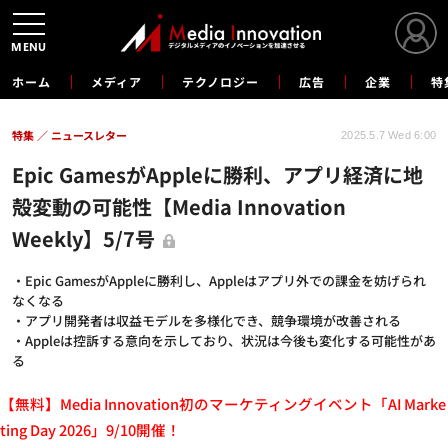
MENU
ホーム
メディア
テクノロジー
広告
企業
特
特集
ニュースレター
2025.5.7 Wed 6:00
Epic GamesがAppleに勝利、アプリ経済に地
殻変動の可能性【Media Innovation
Weekly】5/7号
・Epic GamesがAppleに勝利し、Appleはアプリ外での課金を妨げられ
なくなる
・アプリ開発者は収益モデルを多様化でき、競争環境が改善される
・Appleは控訴する意向を示しており、状況は今後も変化する可能性があ
る
【無料】Media Innovation初のマーケティングイベント「AI Marke
ting Day 2026」9/10開催！