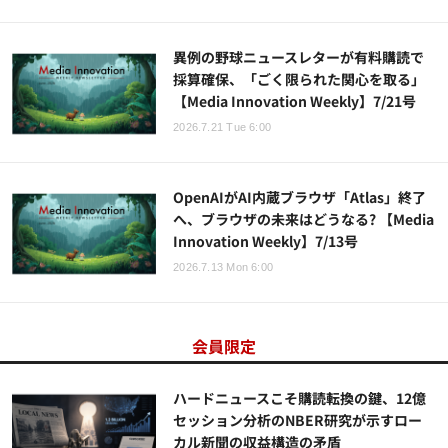
異例の野球ニュースレターが有料購読で
採算確保、「ごく限られた関心を取る」
【Media Innovation Weekly】7/21号
2026.7.21 Tue 6:00
OpenAIがAI内蔵ブラウザ「Atlas」終了
へ、ブラウザの未来はどうなる? 【Media
Innovation Weekly】7/13号
2026.7.13 Mon 6:00
会員限定
ハードニュースこそ購読転換の鍵、12億
セッション分析のNBER研究が示すロー
カル新聞の収益構造の矛盾