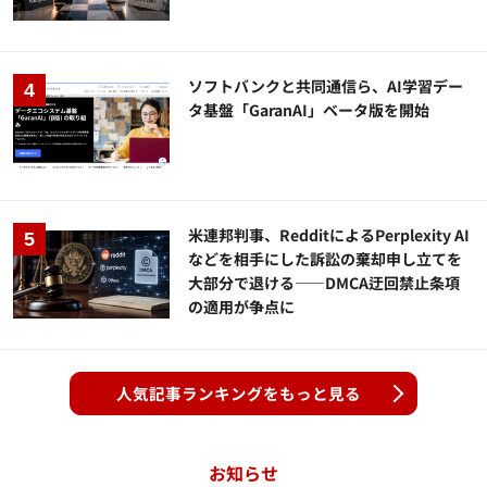
ソフトバンクと共同通信ら、AI学習デー
タ基盤「GaranAI」ベータ版を開始
米連邦判事、RedditによるPerplexity AI
などを相手にした訴訟の棄却申し立てを
大部分で退ける——DMCA迂回禁止条項
の適用が争点に
人気記事ランキングをもっと見る
お知らせ