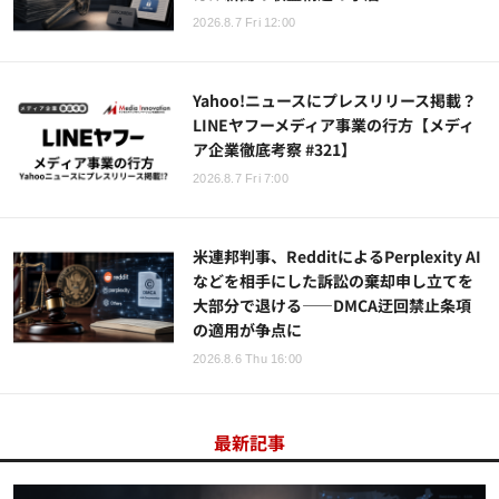
2026.8.7 Fri 12:00
Yahoo!ニュースにプレスリリース掲載？
LINEヤフーメディア事業の行方【メディ
ア企業徹底考察 #321】
2026.8.7 Fri 7:00
米連邦判事、RedditによるPerplexity AI
などを相手にした訴訟の棄却申し立てを
大部分で退ける——DMCA迂回禁止条項
の適用が争点に
2026.8.6 Thu 16:00
最新記事