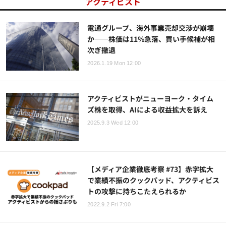
アクティビスト
電通グループ、海外事業売却交渉が崩壊
か——株価は11%急落、買い手候補が相
次ぎ撤退
2026.1.19 Mon 12:00
アクティビストがニューヨーク・タイム
ズ株を取得、AIによる収益拡大を訴え
2025.9.3 Wed 12:00
【メディア企業徹底考察 #73】赤字拡大
で業績不振のクックパッド、アクティビス
トの攻撃に持ちこたえられるか
2022.9.2 Fri 7:00