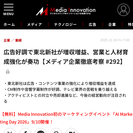
MENU
ホーム
メディア
テクノロジー
広告
企業
特
企業
業績
2025.12.26 Fri 7:00
広告好調で東北新社が増収増益、営業と人材育
成強化が奏功【メディア企業徹底考察 #292】
・東北新社は広告・コンテンツ事業の強化により増収増益を達成
・CM制作や音響字幕制作が好調、テレビ業界の苦戦を乗り越える
・アクティビストとの対立や売却進展など、今後の経営動向が注目され
る
【無料】Media Innovation初のマーケティングイベント「AI Marke
ting Day 2026」9/10開催！