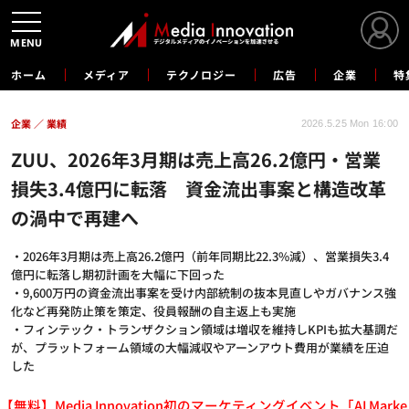
MENU
ホーム
メディア
テクノロジー
広告
企業
特
企業
業績
2026.5.25 Mon 16:00
ZUU、2026年3月期は売上高26.2億円・営業
損失3.4億円に転落 資金流出事案と構造改革
の渦中で再建へ
・2026年3月期は売上高26.2億円（前年同期比22.3%減）、営業損失3.4
億円に転落し期初計画を大幅に下回った
・9,600万円の資金流出事案を受け内部統制の抜本見直しやガバナンス強
化など再発防止策を策定、役員報酬の自主返上も実施
・フィンテック・トランザクション領域は増収を維持しKPIも拡大基調だ
が、プラットフォーム領域の大幅減収やアーンアウト費用が業績を圧迫
した
【無料】Media Innovation初のマーケティングイベント「AI Marke