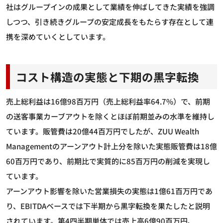
社はグループインの成果として業績を伸ばしてきた実績を強調
しつつ、引き続きグループの安定成長をもたらす存在として連
携を深めていくとしています。
コスト構造の実態と下期の黒字転換
売上総利益は16億98百万円（売上総利益率64.7%）で、前期
の送客事業カーブアウトを除くとほぼ前期並みの水準を維持し
ています。販管費は20億44百万円でしたが、ZUU Wealth
Managementのアーンアウト計上分を除いた実態販管費は18億
60百万円であり、前期比で実質的に85百万円の削減を実現し
ています。
アーンアウト影響を除いた営業損失の実態は1億61百万円であ
り、EBITDAベースでは下半期から黒字転換を果たしたと説明
されています。第4四半期単体では売上高6億90百万円、