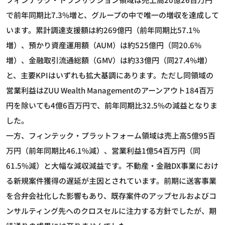
で前年同期比7.3%増と、グループの中で唯一の増収を達成して
います。累計調達支援額は約269億円（前年同期比57.1%
増）、預かり資産運用額（AUM）は約525億円（同20.6%
増）、金融取引流通総額（GMV）は約33億円（同27.4%増）
と、主要KPIはいずれも拡大基調にあります。ただし同領域の
営業利益はZUU Wealth Managementのアーンアウト184百万
円を除いても4億6百万円で、前年同期比32.5%の減益となりま
した。
一方、フィンテック・プラットフォーム領域は売上高5億95百
万円（前年同期比46.1%減）、営業利益1億54百万円（同
61.5%減）と大幅な減収減益です。不動産・金融DX事業におけ
る新規案件獲得の遅延が主因とされています。前期に送客事業
を合弁会社化した影響もあり、既存案件のアップセルおよびコ
ンサルティング先へのクロスセルに注力する方針でしたが、期