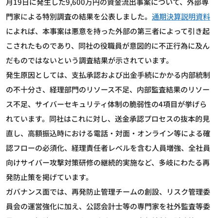
月19日に発生した9,600万円の資金流出事案について、外部専
門家による特別調査の結果を公表しました。
通期決算説明資料
によれば、本事案は悪意を持った外部の第三者によって引き起
こされたものであり、同社の役職員が意図的に不正行為に及ん
だものではないという調査結果が示されています。
発生原因としては、支払承認および出金手続にかかる内部統制
の不十分さ、経理部門のリソース不足、内部監査結果のリソー
ス不足、サイバーセキュリティ体制の脆弱性の4項目が挙げら
れています。同社はこれに対し、送金承認プロセスの抜本的見
直し、高額振込時における電話・対面・オンライン等による確
認フローの必須化、経理責任者レベルを含む人員増強、全社員
向けサイバー攻撃対策研修の継続的実施など、多岐にわたる再
発防止策を掲げています。
ガバナンス面では、再発防止管理チームの創設、リスク管理委
員会の運営強化に加え、公認会計士等の専門家を社外監査等委