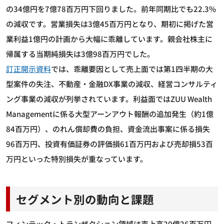
の34億円を7億78百万円下回りました。前年同期比でも22.3%
の減収です。営業損失は3億45百万円となり、期初に掲げた営
業利益1億円の計画から大幅に乖離しています。親会社株主に
帰属する当期純損失は3億98百万円でした。
訂正開示資料
では、乖離要因として売上面では第1四半期の大
型案件の失注、不動産・金融DX事業の減収、経営コンサルティ
ング事業の減収が列挙されています。利益面ではZUU Wealth
Managementに係る大型アーンアウト報酬の追加発生（約1億
84百万円）、のれん償却費の負担、資金流出事案に係る損失
96百万円、投資有価証券の評価損61百万円および売却損53百
万円といった特別損失が重なっています。
セグメント別の動向と課題
フィンテック・トランザクション領域は売上高20億26百万円