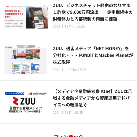
ZUU、ビジネスチャット経由のなりすま
し詐欺で9,600万円流出——赤字継続中の
財務体力と内部統制の両面に課題
2026.3.31 Tue 13:00
ZUU、送客メディア「NET MONEY」を
分社化・・・FUNDiTとMacbee Planetが
株式取得
2024.11.14 Thu 15:55
【メディア企業徹底考察 #164】ZUUは苦
戦する金融メディアから資産運用アドバ
イスへの転換急ぐ
2024.6.21 Fri 18:35
フィンテック