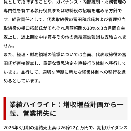
員として招聘することや、ガバナンス・内部統制・財務管理の
専門性を有する執行役員または取締役の招聘を進める方針で
す。経営責任として、代表取締役の冨田和成氏および管理担当
取締役の樋口拓郎氏がそれぞれ月額報酬の30%を3カ月間自主
返上し、返上期間中は賞与その他の業績連動報酬も支給されま
せん。
また、経理・財務領域の管掌については当面、代表取締役の冨
田氏が直接管掌し、重要な意思決定を直接行う体制へ移行して
います。並行して、適切な時期に新たな経営体制への移行を進
めるとしています。
業績ハイライト：増収増益計画から一
転、営業損失に
2026年3月期の連結売上高は26億22百万円で、期初ガイダンス