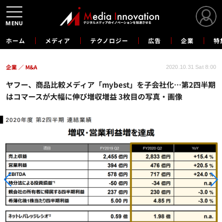
MENU
ホーム
メディア
テクノロジー
広告
企業
特
企業
M&A
2020.10.31 Sat 8:00
ヤフー、商品比較メディア「mybest」を子会社化…第2四半期
はコマースが大幅に伸び増収増益 3枚目の写真・画像