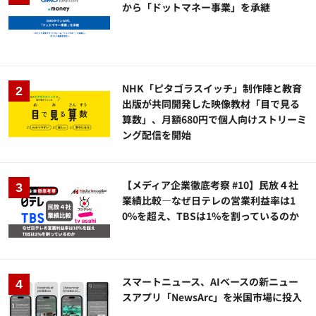
から「ドットマネー事業」を承継
NHK「ピタゴラスイッチ」制作陣と教育
出版が共同開発した映像教材「目で見る
算数」、月額680円で個人向けストリーミ
ング配信を開始
【メディア企業徹底考察 #10】民放４社
業績比較―なぜ日テレの営業利益率は1
0%を超え、TBSは1%を割っているのか
スマートニュース、AIベースの新ニュー
スアプリ「NewsArc」を米国市場に投入