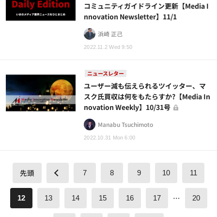
コミュニティガイドライン更新【Media I
nnovation Newsletter】11/1
浜崎 正己
2022.11.2 Wed 9:50
ニュースレター
ユーザー減も伝えられるツイッター、マ
スク氏買収は何をもたらすか?【Media In
novation Weekly】10/31号
Manabu Tsuchimoto
2022.10.31 Mon 6:00
先頭
7
8
9
10
11
…
12
13
14
15
16
17
20