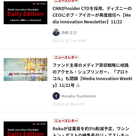
ニュースレター
CNNがInsider CTOを採用、ディズニーの
CEOにボブ・アイガーが再度就任へ【Me
dia Innovation Newsletter】11/22
浜崎 正己
2022.11.22 Tue 15:59
ニュースレター
ファンド主導のメディア買収戦略に岐路
のアクセル・シュプリンガー、「プロト
コル」も閉鎖【Media Innovation Weekl
y】11/21号
Manabu Tsuchimoto
2022.11.21 Mon 6:00
ニュースレター
Rokuが従業員を約5%削減予定、ワシン
トン・ポストの編集長がジ・アスレチッ