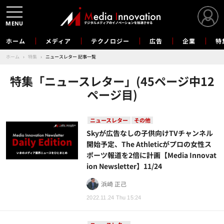
MENU
ホーム
メディア
テクノロジー
広告
企業
特
ホーム
›
特集
›
ニュースレター 記事一覧
特集「ニュースレター」(45ページ中12
ページ目)
ニュースレター
その他
Skyが広告なしの子供向けTVチャンネル
開始予定、The Athleticがプロの女性ス
ポーツ報道を2倍に計画【Media Innovat
ion Newsletter】11/24
浜崎 正己
2022.11.24 Thu 15:24