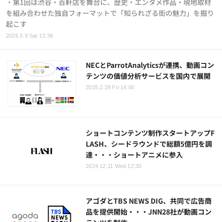
・第1回は渋谷・百軒店を舞台に、歴史・エンタメ作品・現地取材
を組み合わせた独自フォーマットで「知られざる街の魅力」を掘り
起こす
2026.5.9 Sat 13:36
NECとParrotAnalyticsが連携、動画コン
テンツの価値分析サービスを国内で展開
2025.2.28 Fri 14:00
ショートコンテンツ制作スタートアップF
LASH、シードラウンドで総額5億円を調
達・・・ショートアニメに参入
2024.12.11 Wed 12:30
アゴダとTBS NEWS DIG、共同で広告商
品を提供開始・・・JNN28社が動画コン