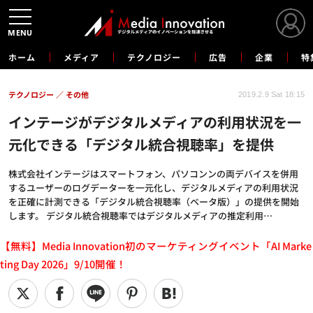
MENU
ホーム
メディア
テクノロジー
広告
企業
特
テクノロジー
その他
2019.2.9 Sat 18:15
インテージがデジタルメディアの利用状況を一
元化できる「デジタル統合視聴率」を提供
株式会社インテージはスマートフォン、パソコンンの両デバイスを併用
するユーザーのログデーターを一元化し、デジタルメディアの利用状況
を正確に計測できる「デジタル統合視聴率（ベータ版）」の提供を開始
します。 デジタル統合視聴率ではデジタルメディアの推定利用…
【無料】Media Innovation初のマーケティングイベント「AI Marke
ting Day 2026」9/10開催！