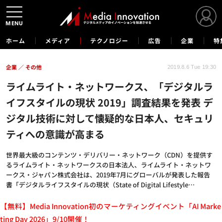
MENU
ホーム
メディア
テクノロジー
広告
企業
特
企業
その他
2019.8.6 Tue 19:30
ライムライト・ネットワークス、「デジタルラ
イフスタイルの現状 2019」調査結果を発表 デ
ジタル技術に対して懐疑的な日本人、セキュリ
ティへの意識が高まる
世界最大級のコンテンツ・デリバリー・ネットワーク（CDN）を提供す
るライムライト・ネットワークスの日本法人、ライムライト・ネットワ
ークス・ジャパン株式会社は、2019年7月にグローバルが発表した報告
書「デジタルライフスタイルの現状（State of Digital Lifestyle…
【無料】Media Innovation初のマーケティングイベント「AI Marke
ting Day 2026」9/10開催！