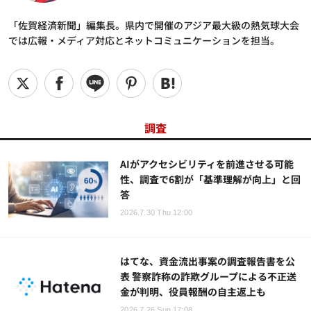
「佐賀経済新聞」編集長。県内で開催のアジア最大級の熱気球大会
では広報・メディア対応とネットコミュニケーションを担当。
調査
AIがアクセシビリティを前進させる可能
性、調査で6割が「基準理解が向上」と回
答
2026.7.30 Thu 12:00
はてな、資金流出事案の調査報告書を公
表 警察詐称の詐欺グループによる不正送
金が判明、役員報酬の自主返上も
2026.7.26 Sun 17:08