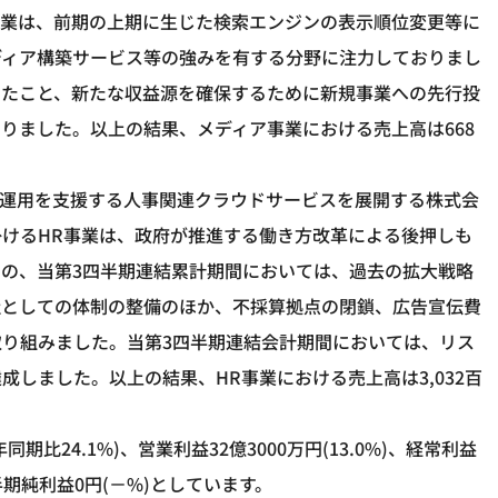
事業は、前期の上期に生じた検索エンジンの表示順位変更等に
ディア構築サービス等の強みを有する分野に注力しておりまし
したこと、新たな収益源を確保するために新規事業への先行投
りました。以上の結果、メディア事業における売上高は668
入や運用を支援する人事関連クラウドサービスを展開する株式会
けるHR事業は、政府が推進する働き方改革による後押しも
の、当第3四半期連結累計期間においては、過去の拡大戦略
社としての体制の整備のほか、不採算拠点の閉鎖、広告宣伝費
り組みました。当第3四半期連結会計期間においては、リス
しました。以上の結果、HR事業における売上高は3,032百
期比24.1%)、営業利益32億3000万円(13.0%)、経常利益
四半期純利益0円(－%)としています。