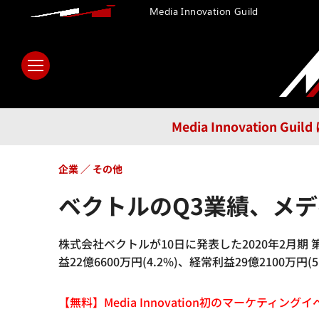
Media Innovation Guild
ホーム
メディア
テクノロ
Media Innovatio
企業
その他
ベクトルのQ3業績、メ
株式会社ベクトルが10日に発表した2020年2月期 第3
益22億6600万円(4.2%)、経常利益29億2100万
【無料】Media Innovation初のマーケティングイベント