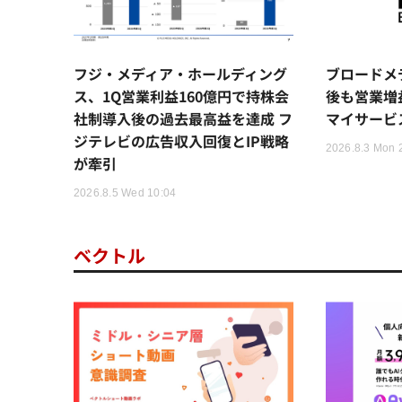
フジ・メディア・ホールディング
ブロードメ
ス、1Q営業利益160億円で持株会
後も営業増
社制導入後の過去最高益を達成 フ
マイサービ
ジテレビの広告収入回復とIP戦略
2026.8.3 Mon 
が牽引
2026.8.5 Wed 10:04
ベクトル