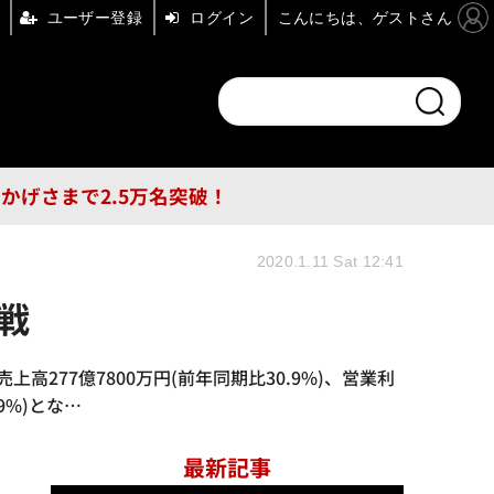
ユーザー登録
ログイン
こんにちは、ゲストさん
ンドチャンネル
フォーエム
その他
DB
員はおかげさまで2.5万名突破！
2020.1.11 Sat 12:41
戦
上高277億7800万円(前年同期比30.9%)、営業利
9%)とな…
最新記事