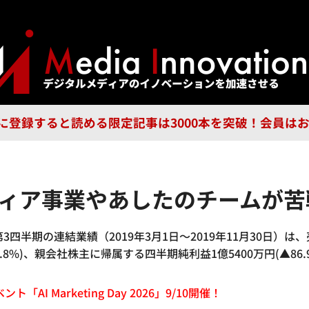
ジー
広告
企業
特集
ブラ
n Guild に登録すると読める限定記事は3000本を突破！会
ディア事業やあしたのチームが苦
四半期の連結業績（2019年3月1日～2019年11月30日）は、売
円(5.8%)、親会社株主に帰属する四半期純利益1億5400万円(▲86.
「AI Marketing Day 2026」9/10開催！