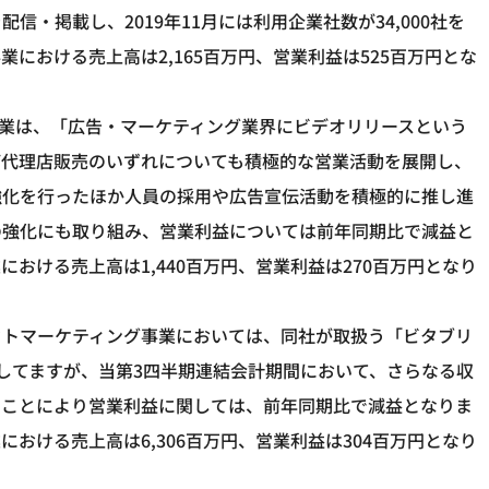
信・掲載し、2019年11月には利用企業社数が34,000社を
における売上高は2,165百万円、営業利益は525百万円とな
信事業は、「広告・マーケティング業界にビデオリリースという
び代理店販売のいずれについても積極的な営業活動を展開し、
強化を行ったほか人員の採用や広告宣伝活動を積極的に推し進
の強化にも取り組み、営業利益については前年同期比で減益と
おける売上高は1,440百万円、営業利益は270百万円となり
クトマーケティング事業においては、同社が取扱う「ビタブリ
してますが、当第3四半期連結会計期間において、さらなる収
たことにより営業利益に関しては、前年同期比で減益となりま
おける売上高は6,306百万円、営業利益は304百万円となり