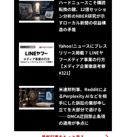
ハードニュースこそ購読
転換の鍵、12億セッショ
ン分析のNBER研究が示
すローカル新聞の収益構
造の矛盾
Yahoo!ニュースにプレス
リリース掲載？ LINEヤ
フーメディア事業の行方
【メディア企業徹底考察
#321】
米連邦判事、Redditによ
るPerplexity AIなどを相
手にした訴訟の棄却申し
立てを大部分で退ける
——DMCA迂回禁止条項
の適用が争点に