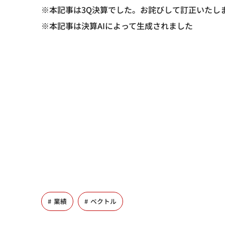
※本記事は3Q決算でした。お詫びして訂正いたします。(20
※本記事は決算AIによって生成されました
業績
ベクトル