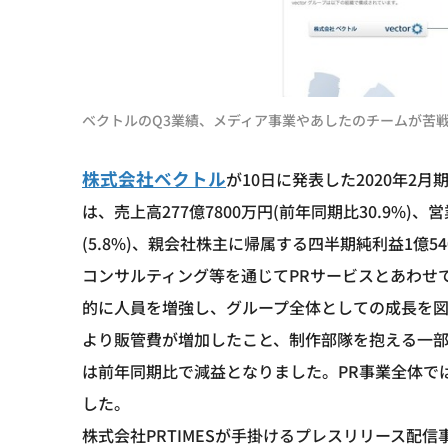
ベクトルのQ3業績、メディア事業やあしたのチームが苦
株式会社ベクトル
が10日に発表した2020年2月期
は、売上高277億7800万円(前年同期比30.9%)、営業
(5.8%)、親会社株主に帰属する四半期純利益1億540
コンサルティング等を通じてPRサービスとあわせ
的に人員を増強し、グループ全体としての成長を
より販管費が増加したこと、制作部隊を抱える一
は前年同期比で減益となりました。PR事業全体では、
した。
株式会社PRTIMESが手掛けるプレスリリース配信