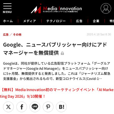
MENU
ホーム
メディア
テクノロジー
広告
企業
特
広告
その他
2020.4.18 Sat 8:30
Google、ニュースパブリッシャー向けにアド
マネージャーを無償提供
Googleは、同社が提供している広告配信プラットフォーム「グーグルア
ドマネージャー(Google Ad Manager)」をニュースパブリッシャー向け
に5ヶ月間、無償提供すると発表しました。これは「ジャーナリズム緊急
支援基金」から拠出されるもので、新型コロナウイルス(Covid-1…
【無料】Media Innovation初のマーケティングイベント「AI Marke
ting Day 2026」9/10開催！