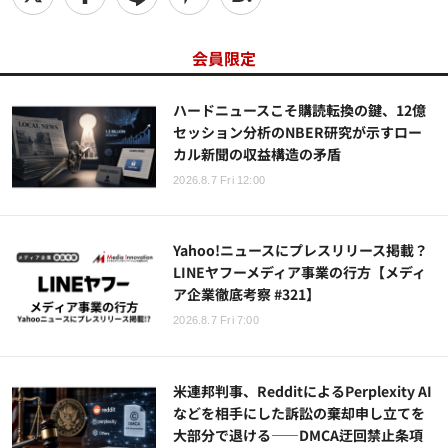
会員限定
ハードニュースこそ購読転換の鍵、12億
セッション分析のNBER研究が示すロー
カル新聞の収益構造の矛盾
2026.8.7 Fri 12:00
Yahoo!ニュースにプレスリリース掲載？
LINEヤフーメディア事業の行方【メディ
ア企業徹底考察 #321】
2026.8.7 Fri 7:00
米連邦判事、RedditによるPerplexity AI
などを相手にした訴訟の棄却申し立てを
大部分で退ける——DMCA迂回禁止条項