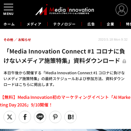
MENU
ホーム
メディア
テクノロジー
広告
企業
特
その他
お知らせ
2020.5.18 Mon 9:32
「Media Innovation Connect #1 コロナに負
けないメディア施策特集」資料ダウンロード
本日午後から開催する「Media Innovation Connect #1 コロナに負けな
いメディア施策特集」の最終スケジュールおよび参加方法、資料ダウン
ロードはこちらに掲出します。
【無料】Media Innovation初のマーケティングイベント「AI Marke
ting Day 2026」9/10開催！