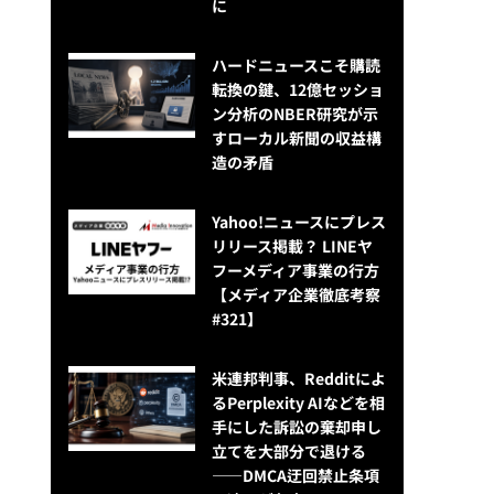
に
ハードニュースこそ購読
転換の鍵、12億セッショ
ン分析のNBER研究が示
すローカル新聞の収益構
造の矛盾
Yahoo!ニュースにプレス
リリース掲載？ LINEヤ
フーメディア事業の行方
【メディア企業徹底考察
#321】
米連邦判事、Redditによ
るPerplexity AIなどを相
手にした訴訟の棄却申し
立てを大部分で退ける
——DMCA迂回禁止条項