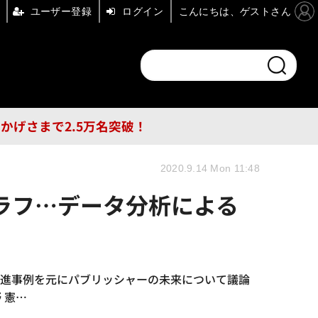
ユーザー登録
ログイン
こんにちは、ゲストさん
ンドチャンネル
フォーエム
その他
DB
員はおかげさまで2.5万名突破！
2020.9.14 Mon 11:48
ラフ…データ分析による
は、世界の先進事例を元にパブリッシャーの未来について議論
 憲…