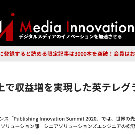
ジー
広告
企業
特集
ブラ
n Guild に登録すると読める限定記事は3000本を突破！会
上で収益増を実現した英テレグ
ublishing Innovation Summit 2020」で
・ソリューション部 シニアソリューションズエンジニアの松野