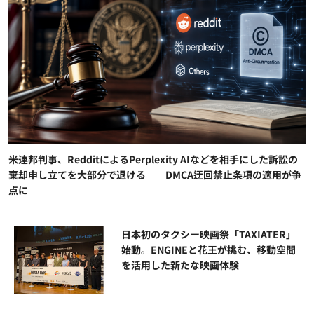
米連邦判事、RedditによるPerplexity AIなどを相手にした訴訟の
棄却申し立てを大部分で退ける——DMCA迂回禁止条項の適用が争
点に
日本初のタクシー映画祭「TAXIATER」
始動。ENGINEと花王が挑む、移動空間
を活用した新たな映画体験