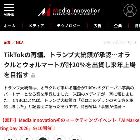
MENU
ホーム
メディア
テクノロジー
広告
企業
特
企業
M&A
2020.9.20 Sun 10:51
TikTokの再編、トランプ大統領が承認…オラ
クルとウォルマートが計20%を出資し来年上場
を目指す
トランプ大統領は、オラクルが率いる連合がTikTokのグローバル事業の
パートナーとなる案を承認しました。米国のメディアが一斉に報じまし
た。 CNBCによれば、トランプ大統領は「私はこのプランの考え方を承
認しました」と記者団に語ったそうです。商務省は「事態が進展…
【無料】Media Innovation初のマーケティングイベント「AI Marke
ting Day 2026」9/10開催！