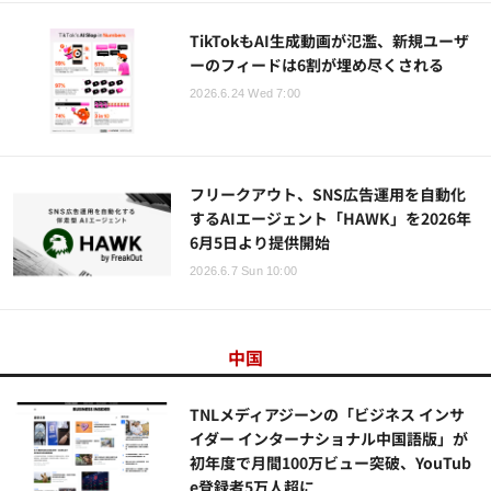
TikTokもAI生成動画が氾濫、新規ユーザ
ーのフィードは6割が埋め尽くされる
2026.6.24 Wed 7:00
フリークアウト、SNS広告運用を自動化
するAIエージェント「HAWK」を2026年
6月5日より提供開始
2026.6.7 Sun 10:00
中国
TNLメディアジーンの「ビジネス インサ
イダー インターナショナル中国語版」が
初年度で月間100万ビュー突破、YouTub
e登録者5万人超に