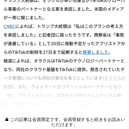
トランプ大統領は、オラクルが率いる連合がTikTokのグローバ
ル事業のパートナーとなる案を承認しました。米国のメディア
が一斉に報じました。
CNBC
によれば、トランプ大統領は「私はこのプランの考え方
を承認しました」と記者団に語ったそうです。商務省は「事態
が進展している」として20日に発動予定だったアプリストアか
らのTikTokの削除を27日まで延期すると
発表しました
。
報道によれば、オラクルはTikTokのテクノロジーパートナーと
なり、同社のクラウド基盤をTikTokに提供、懸念されていたデ
ータ管理についても同社が責任を負うとしています(
オラクルの
声明
)。また、ウォルマートがコマーシャルパートナーとなり
「EC、フルフィルメント、決済やその他のオムニチャネル機
能」を提供するとのこと(
ウォルマートの声明
)。
この記事は会員限定です。会員登録すると続きをお読みい
ただけます。