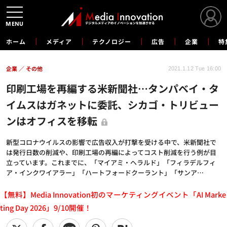
MENU
ホーム
メディア
テクノロジー
広告
企業
特
企業
その他
2021.1.12 Tue 16:00
印刷工場を再編する米新聞社…タンパベイ・タ
イムスはガネットに委託、シカゴ・トリビュー
ンはオフィスを移転
新型コロナウイルスの影響で広告収入が打撃を受ける中で、米新聞社で
は発行日数の削減や、印刷工場の再編によってコスト削減を行う例が目
立っています。これまでに、「マイアミ・ヘラルド」「フィラデルフィ
ア・インクワイアラー」「ハートフォードクーラント」「サンア…
【無料】Media Innovation初のマーケティングイベント「AI Marke
ting Day 2026」9/10開催！