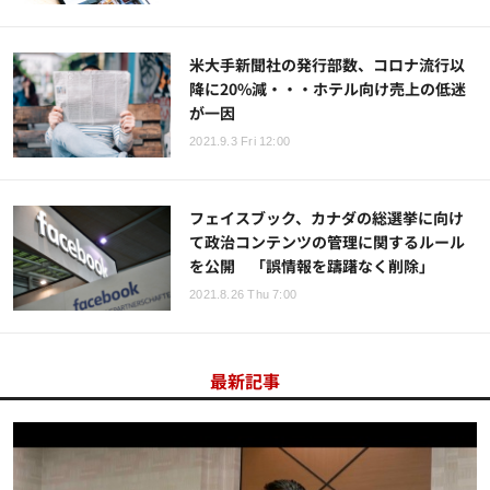
米大手新聞社の発行部数、コロナ流行以
降に20%減・・・ホテル向け売上の低迷
が一因
2021.9.3 Fri 12:00
フェイスブック、カナダの総選挙に向け
て政治コンテンツの管理に関するルール
を公開 「誤情報を躊躇なく削除」
2021.8.26 Thu 7:00
最新記事