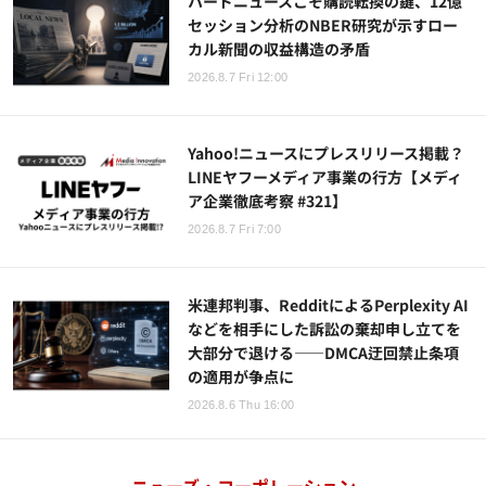
ハードニュースこそ購読転換の鍵、12億
セッション分析のNBER研究が示すロー
カル新聞の収益構造の矛盾
2026.8.7 Fri 12:00
Yahoo!ニュースにプレスリリース掲載？
LINEヤフーメディア事業の行方【メディ
ア企業徹底考察 #321】
2026.8.7 Fri 7:00
米連邦判事、RedditによるPerplexity AI
などを相手にした訴訟の棄却申し立てを
大部分で退ける——DMCA迂回禁止条項
の適用が争点に
2026.8.6 Thu 16:00