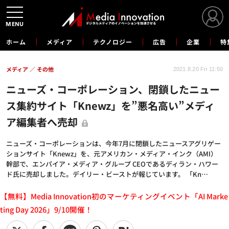
MENU
ホーム
メディア
テクノロジー
広告
企業
特
メディア
その他
2021.8.20 Fri 11:50
ニューズ・コーポレーション、閉鎖したニュー
ス集約サイト「Knewz」を”悪名高い”メディ
ア編集者へ売却
ニューズ・コーポレーションは、今年7月に閉鎖したニュースアグリゲー
ションサイト「Knewz」を、元アメリカン・メディア・インク（AMI）
幹部で、エンパイア・メディア・グループ CEOであるディラン・ハワー
ド氏に売却しました。デイリー・ビーストが報じています。 「Kn…
【無料】Media Innovation初のマーケティングイベント「AI Marke
ting Day 2026」9/10開催！