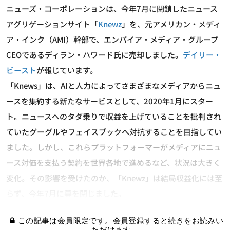
ニューズ・コーポレーションは、今年7月に閉鎖したニュース
アグリゲーションサイト「
Knewz
」を、元アメリカン・メディ
ア・インク（AMI）幹部で、エンパイア・メディア・グループ
CEOであるディラン・ハワード氏に売却しました。
デイリー・
ビースト
が報じています。
「Knews」は、AIと人力によってさまざまなメディアからニュ
ースを集約する新たなサービスとして、2020年1月にスター
ト。ニュースへのタダ乗りで収益を上げていることを批判され
ていたグーグルやフェイスブックへ対抗することを目指してい
ました。しかし、これらプラットフォーマーがメディアにニュ
ース対価を支払う契約を世界各地で進めるなど、状況は大きく
変化。その影響を受けたのか、「Knewz」は結局収益化には至
らず、今年7月に幕を閉じました。
この記事は会員限定です。会員登録すると続きをお読みい
ただけます。