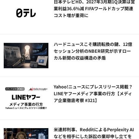
日本テレビHD、2027年3月期1Q決算は営
業利益36.6%減 FIFAワールドカップ関連
コスト増が重荷に
ハードニュースこそ購読転換の鍵、12億
セッション分析のNBER研究が示すロー
カル新聞の収益構造の矛盾
Yahoo!ニュースにプレスリリース掲載？
LINEヤフーメディア事業の行方【メディ
ア企業徹底考察 #321】
米連邦判事、RedditによるPerplexity AI
などを相手にした訴訟の棄却申し立てを