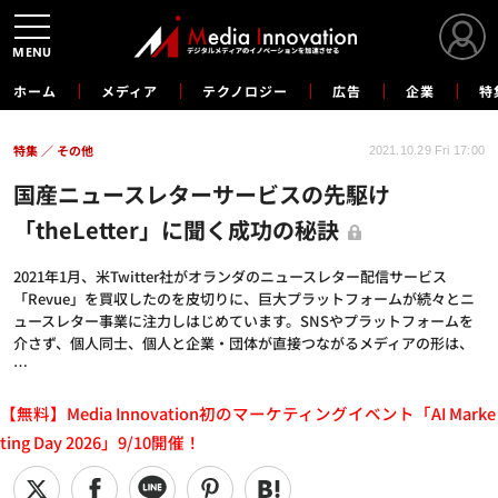
MENU
ホーム
メディア
テクノロジー
広告
企業
特
特集
その他
2021.10.29 Fri 17:00
国産ニュースレターサービスの先駆け
「theLetter」に聞く成功の秘訣
2021年1月、米Twitter社がオランダのニュースレター配信サービス
「Revue」を買収したのを皮切りに、巨大プラットフォームが続々とニ
ュースレター事業に注力しはじめています。SNSやプラットフォームを
介さず、個人同士、個人と企業・団体が直接つながるメディアの形は、
…
【無料】Media Innovation初のマーケティングイベント「AI Marke
ting Day 2026」9/10開催！