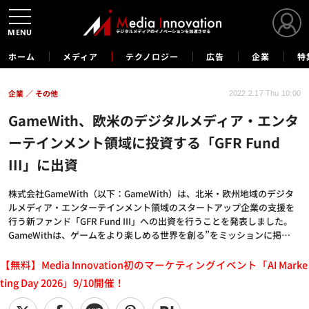
MENU
ホーム
メディア
テクノロジー
広告
企業
特
企業
その他
2022.2.17 Thu 10:00
GameWith、欧米のデジタルメディア・エンタ
ーテインメント領域に投資する「GFR Fund
III」に出資
株式会社GameWith（以下：GameWith）は、北米・欧州地域のデジタ
ルメディア・エンターテインメント領域のスタートアップ企業の支援を
行う新ファンド「GFR Fund III」への出資を行うことを発表しました。
GameWithは、ゲームをより楽しめる世界を創る”をミッションに掲…
【無料】Media Innovation初のマーケティングイベント「AI Marke
ting Day 2026」9/10開催！