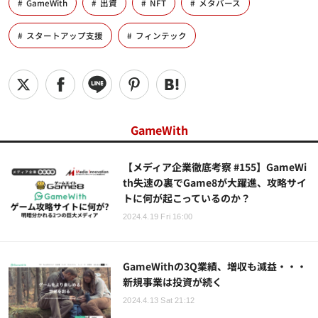
GameWith
出資
NFT
メタバース
スタートアップ支援
フィンテック
GameWith
【メディア企業徹底考察 #155】GameWi
th失速の裏でGame8が大躍進、攻略サイ
トに何が起こっているのか？
2024.4.19 Fri 16:00
GameWithの3Q業績、増収も減益・・・
新規事業は投資が続く
2024.4.13 Sat 21:12