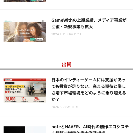
GameWithの上期業績、メディア事業が
回復・新規事業も拡大
2024.1.11 Thu 11:11
出資
日本のインディーゲームには支援があっ
ても投資が足りない。高まる期待と厳し
さ増す市場環境をどのように乗り越える
か？
2026.5.2 Sat 11:40
noteとNAVER、AI時代の創作エコシステ