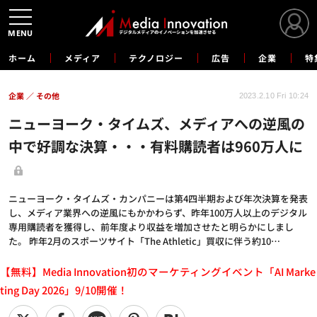
MENU
ホーム
メディア
テクノロジー
広告
企業
特
企業
その他
2023.2.10 Fri 10:24
ニューヨーク・タイムズ、メディアへの逆風の
中で好調な決算・・・有料購読者は960万人に
ニューヨーク・タイムズ・カンパニーは第4四半期および年次決算を発表
し、メディア業界への逆風にもかかわらず、昨年100万人以上のデジタル
専用購読者を獲得し、前年度より収益を増加させたと明らかにしまし
た。 昨年2月のスポーツサイト「The Athletic」買収に伴う約10…
【無料】Media Innovation初のマーケティングイベント「AI Marke
ting Day 2026」9/10開催！