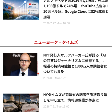
アルファベットの2026年Q2決算、売上高
1,198億ドルで24%増 YouTube広告は1
10億ドル超、Google Cloudは82%成長と
加速
2026.7.27 Mon 16:00
ニューヨーク・タイムズ
NYT発行人サルツバーガー氏が語る「AI
の回答はジャーナリズムに依存する」、
報道の持続可能性と1300万人の購読者に
ついても言及
2026.8.3 Mon 12:15
NYタイムズが司法省の記者召喚状取り消
しを申し立て、情報源保護が争点に
2026.7.21 Tue 16:00