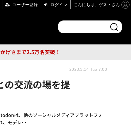
ユーザー登録
ログイン
こんにちは、ゲストさん
ンドチャンネル
フォーエム
その他
DB
員はおかげさまで2.5万名突破！
2023.3.14 Tue 7:00
との交流の場を提
astodonは、他のソーシャルメディアプラットフォ
れ、モデレ…