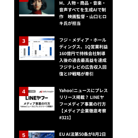
M、人物・商品・音楽・
音声すべてを生成AIで制
作 映画監督・山口ヒロ
キ氏が担当
フジ・メディア・ホール
ディングス、1Q営業利益
160億円で持株会社制導
入後の過去最高益を達成
フジテレビの広告収入回
復とIP戦略が牽引
Yahoo!ニュースにプレス
リリース掲載？ LINEヤ
フーメディア事業の行方
【メディア企業徹底考察
#321】
EU AI法第50条が8月2日