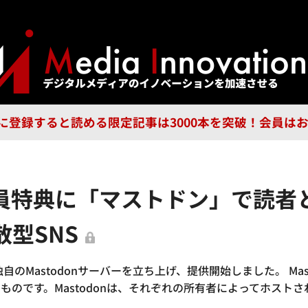
ジー
広告
企業
特集
ブラ
n Guild に登録すると読める限定記事は3000本を突破！会
会員特典に「マストドン」で読者
型SNS
独自のMastodonサーバーを立ち上げ、提供開始しました。 M
のです。Mastodonは、それぞれの所有者によってホストさ