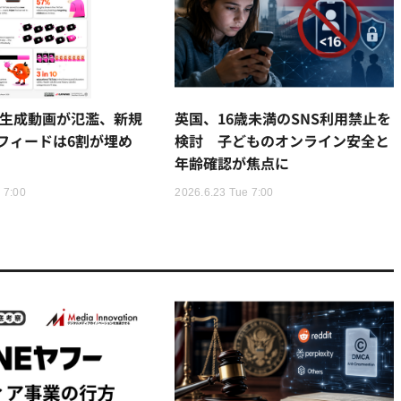
もAI生成動画が氾濫、新規
英国、16歳未満のSNS利用禁止を
フィードは6割が埋め
検討 子どものオンライン安全と
年齢確認が焦点に
 7:00
2026.6.23 Tue 7:00