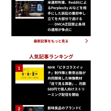
米連邦判事、Redditによ
るPerplexity AIなどを相
手にした訴訟の棄却申し
立てを大部分で退ける
——DMCA迂回禁止条項
の適用が争点に
最新記事をもっと見る
人気記事ランキング
NHK「ピタゴラスイッ
チ」制作陣と教育出版が
共同開発した映像教材
「目で見る算数」、月額
680円で個人向けストリ
ーミング配信を開始
創味食品のブランドC