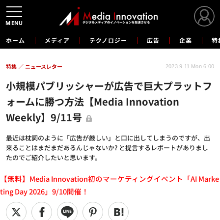
MENU
ホーム
メディア
テクノロジー
広告
企業
特
特集
ニュースレター
2023.9.11 Mon 6:00
小規模パブリッシャーが広告で巨大プラットフ
ォームに勝つ方法【Media Innovation
Weekly】9/11号
最近は枕詞のように「広告が厳しい」と口に出してしまうのですが、出
来ることはまだまだあるんじゃないか? と提言するレポートがありまし
たのでご紹介したいと思います。
【無料】Media Innovation初のマーケティングイベント「AI Marke
ting Day 2026」9/10開催！