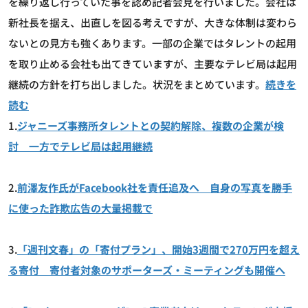
を繰り返し行っていた事を認め記者会見を行いました。会社は
新社長を据え、出直しを図る考えですが、大きな体制は変わら
ないとの見方も強くあります。一部の企業ではタレントの起用
を取り止める会社も出てきていますが、主要なテレビ局は起用
継続の方針を打ち出しました。状況をまとめています。
続きを
読む
1.
ジャニーズ事務所タレントとの契約解除、複数の企業が検
討 一方でテレビ局は起用継続
2.
前澤友作氏がFacebook社を責任追及へ 自身の写真を勝手
に使った詐欺広告の大量掲載で
3.
「週刊文春」の「寄付プラン」、開始3週間で270万円を超え
る寄付 寄付者対象のサポーターズ・ミーティングも開催へ