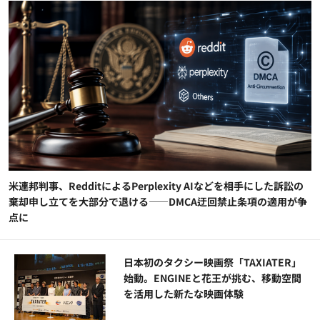
米連邦判事、RedditによるPerplexity AIなどを相手にした訴訟の
棄却申し立てを大部分で退ける——DMCA迂回禁止条項の適用が争
点に
日本初のタクシー映画祭「TAXIATER」
始動。ENGINEと花王が挑む、移動空間
を活用した新たな映画体験