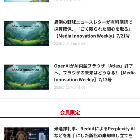
2026.8.3 Mon 6:00
異例の野球ニュースレターが有料購読で
採算確保、「ごく限られた関心を取る」
【Media Innovation Weekly】7/21号
2026.7.21 Tue 6:00
OpenAIがAI内蔵ブラウザ「Atlas」終了
へ、ブラウザの未来はどうなる? 【Media
Innovation Weekly】7/13号
2026.7.13 Mon 6:00
会員限定
米連邦判事、RedditによるPerplexity AI
などを相手にした訴訟の棄却申し立てを