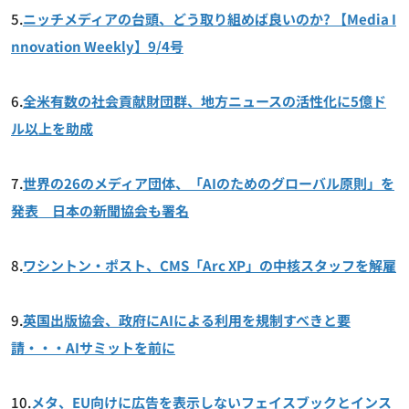
5.
ニッチメディアの台頭、どう取り組めば良いのか? 【Media I
nnovation Weekly】9/4号
6.
全米有数の社会貢献財団群、地方ニュースの活性化に5億ド
ル以上を助成
7.
世界の26のメディア団体、「AIのためのグローバル原則」を
発表 日本の新聞協会も署名
8.
ワシントン・ポスト、CMS「Arc XP」の中核スタッフを解雇
9.
英国出版協会、政府にAIによる利用を規制すべきと要
請・・・AIサミットを前に
10.
メタ、EU向けに広告を表示しないフェイスブックとインス