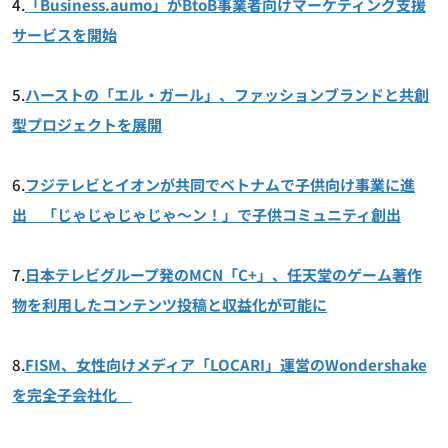
4.
「Business.aumo」がBtoB事業者向けマーケティング支援
サービスを開始
5.
ハーストの「エル・ガール」、ファッションブランドと共創
型プロジェクトを展開
6.
フジテレビとイオンが共同でベトナムで子供向け事業に進
出 「じゃじゃじゃじゃ～ン！」で子供コミュニティ創出
7.
日本テレビグループ発のMCN「C+」、任天堂のゲーム著作
物を利用したコンテンツ投稿と収益化が可能に
8.
FISM、女性向けメディア「LOCARI」運営のWondershake
を完全⼦会社化