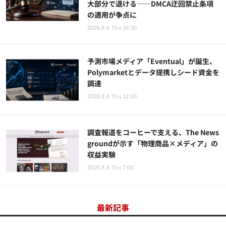
大部分で退ける——DMCA迂回禁止条項
の適用が争点に
2026.8.6 Thu 16:00
予測市場メディア「Eventual」が誕生、
Polymarketとデータ提携しシード資金を
調達
2026.8.6 Thu 12:00
調査報道をコーヒーで支える、The News
groundが示す「物理商品×メディア」の
収益実験
2026.8.6 Thu 7:00
最新記事