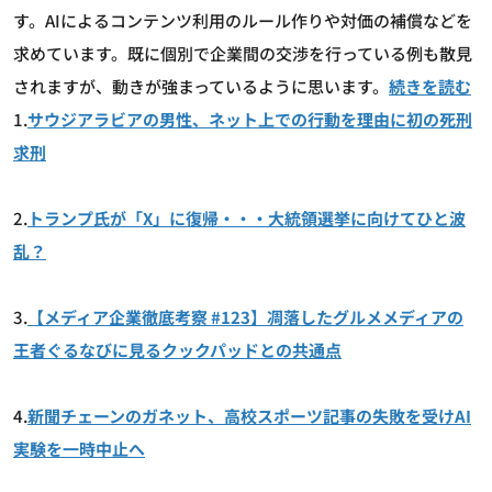
す。AIによるコンテンツ利用のルール作りや対価の補償などを
求めています。既に個別で企業間の交渉を行っている例も散見
されますが、動きが強まっているように思います。
続きを読む
1.
サウジアラビアの男性、ネット上での行動を理由に初の死刑
求刑
2.
トランプ氏が「X」に復帰・・・大統領選挙に向けてひと波
乱？
3.
【メディア企業徹底考察 #123】凋落したグルメメディアの
王者ぐるなびに見るクックパッドとの共通点
4.
新聞チェーンのガネット、高校スポーツ記事の失敗を受けAI
実験を一時中止へ