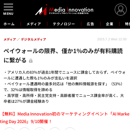
MENU
ホーム
メディア
テクノロジー
広告
企業
特
メディア
デジタルメディア
2025.7.2 Wed 12:00
ペイウォールの限界、僅か1%のみが有料購読
に繋がる
・アメリカ人の83％が過去1年間でニュースに課金しておらず、ペイウォ
ールに遭遇した際も1％のみが支払いを選択
・ペイウォール遭遇時の最多対応は「他の無料情報源を探す」（53％）
で、32％は情報取得を諦める
・高学歴・高所得・民主党支持・高齢者層でニュース課金率が高く、大
卒者は27％が課金経験あり
【無料】Media Innovation初のマーケティングイベント「AI Marke
ting Day 2026」9/10開催！