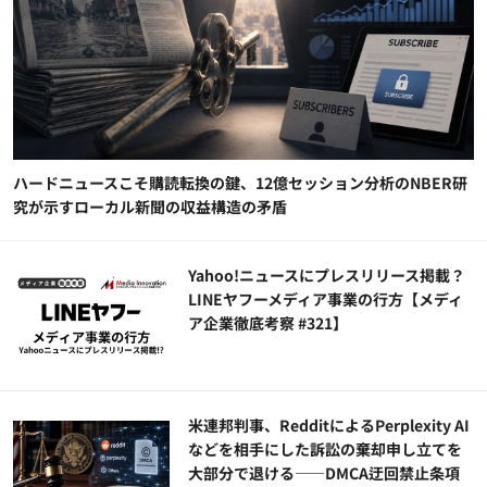
ハードニュースこそ購読転換の鍵、12億セッション分析のNBER研
究が示すローカル新聞の収益構造の矛盾
Yahoo!ニュースにプレスリリース掲載？
LINEヤフーメディア事業の行方【メディ
ア企業徹底考察 #321】
米連邦判事、RedditによるPerplexity AI
などを相手にした訴訟の棄却申し立てを
大部分で退ける——DMCA迂回禁止条項