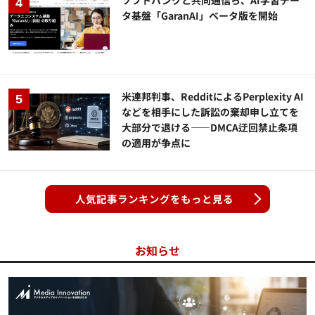
ソフトバンクと共同通信ら、AI学習デー
タ基盤「GaranAI」ベータ版を開始
米連邦判事、RedditによるPerplexity AI
などを相手にした訴訟の棄却申し立てを
大部分で退ける——DMCA迂回禁止条項
の適用が争点に
人気記事ランキングをもっと見る
お知らせ