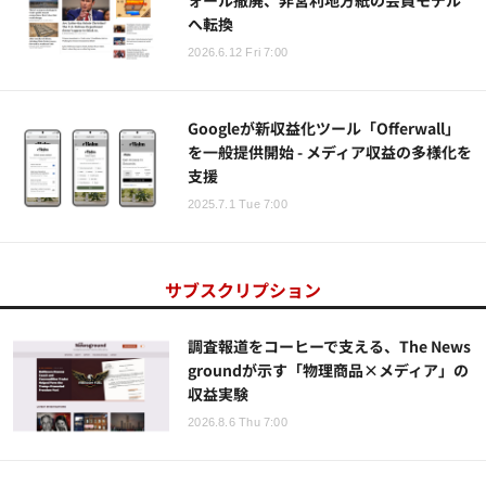
ォール撤廃、非営利地方紙の会員モデル
へ転換
2026.6.12 Fri 7:00
Googleが新収益化ツール「Offerwall」
を一般提供開始 - メディア収益の多様化を
支援
2025.7.1 Tue 7:00
サブスクリプション
調査報道をコーヒーで支える、The News
groundが示す「物理商品×メディア」の
収益実験
2026.8.6 Thu 7:00