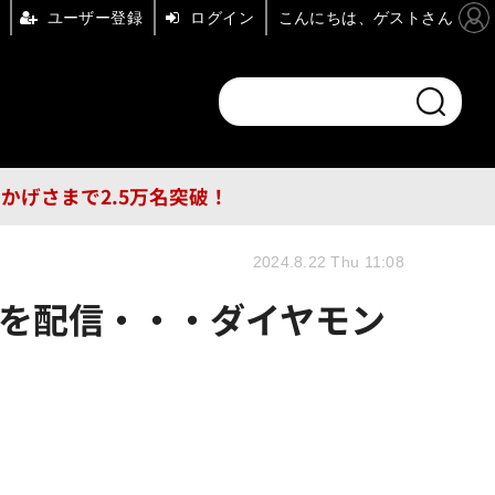
ユーザー登録
ログイン
こんにちは、ゲストさん
ンドチャンネル
フォーエム
その他
DB
員はおかげさまで2.5万名突破！
2024.8.22 Thu 11:08
ツを配信・・・ダイヤモン