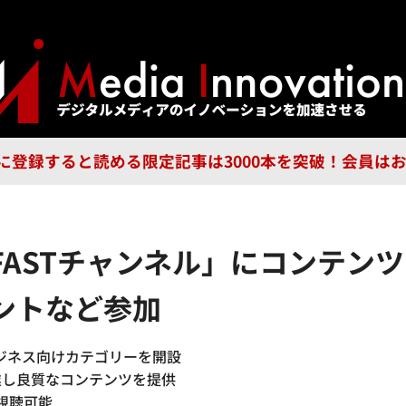
ジー
広告
企業
特集
ブラ
n Guild に登録すると読める限定記事は3000本を突破！会
FASTチャンネル」にコンテン
ントなど参加
ビジネス向けカテゴリーを開設
業し良質なコンテンツを提供
視聴可能