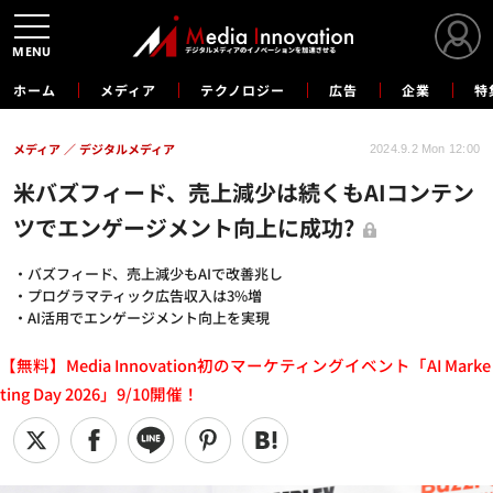
MENU
ホーム
メディア
テクノロジー
広告
企業
特
メディア
デジタルメディア
2024.9.2 Mon 12:00
米バズフィード、売上減少は続くもAIコンテン
ツでエンゲージメント向上に成功?
・バズフィード、売上減少もAIで改善兆し
・プログラマティック広告収入は3%増
・AI活用でエンゲージメント向上を実現
【無料】Media Innovation初のマーケティングイベント「AI Marke
ting Day 2026」9/10開催！