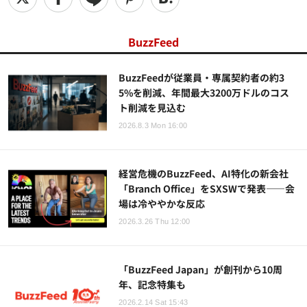
BuzzFeed
BuzzFeedが従業員・専属契約者の約3
5%を削減、年間最大3200万ドルのコス
ト削減を見込む
2026.8.3 Mon 16:00
経営危機のBuzzFeed、AI特化の新会社
「Branch Office」をSXSWで発表——会
場は冷ややかな反応
2026.3.26 Thu 12:00
「BuzzFeed Japan」が創刊から10周
年、記念特集も
2026.2.14 Sat 15:43