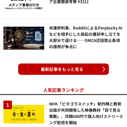
ア企業徹底考察 #321】
米連邦判事、RedditによるPerplexity AI
などを相手にした訴訟の棄却申し立てを
大部分で退ける——DMCA迂回禁止条項
の適用が争点に
最新記事をもっと見る
人気記事ランキング
NHK「ピタゴラスイッチ」制作陣と教育
出版が共同開発した映像教材「目で見る
算数」、月額680円で個人向けストリーミ
ング配信を開始