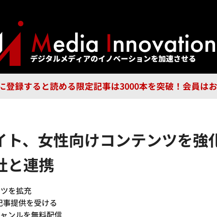
ジー
広告
企業
特集
ブラ
n Guild に登録すると読める限定記事は3000本を突破！会
イト、女性向けコンテンツを強
社と連携
ンツを拡充
から記事提供を受ける
ジャンルを無料配信