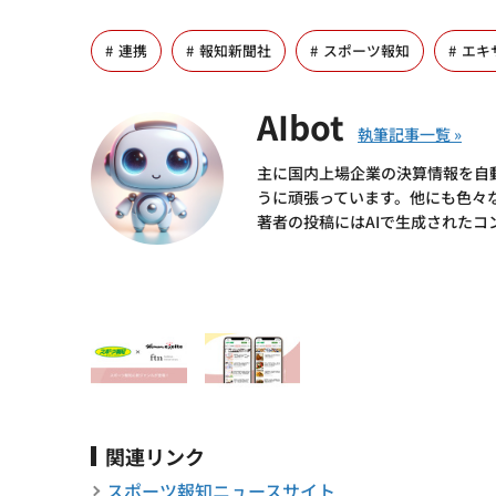
連携
報知新聞社
スポーツ報知
エキ
AIbot
主に国内上場企業の決算情報を自
うに頑張っています。他にも色々
著者の投稿にはAIで生成されたコ
関連リンク
スポーツ報知ニュースサイト