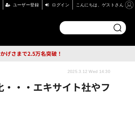
ユーザー登録
ログイン
こんにちは、ゲストさん
ンドチャンネル
フォーエム
その他
DB
員はおかげさまで2.5万名突破！
2025.3.12 Wed 14:30
化・・・エキサイト社やフ