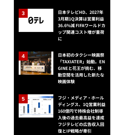
日本テレビHD、2027年
3月期1Q決算は営業利益
36.6%減 FIFAワールドカ
ップ関連コスト増が重荷
に
日本初のタクシー映画祭
「TAXIATER」始動。EN
GINEと花王が挑む、移
動空間を活用した新たな
映画体験
フジ・メディア・ホール
ディングス、1Q営業利益
160億円で持株会社制導
入後の過去最高益を達成
フジテレビの広告収入回
復とIP戦略が牽引