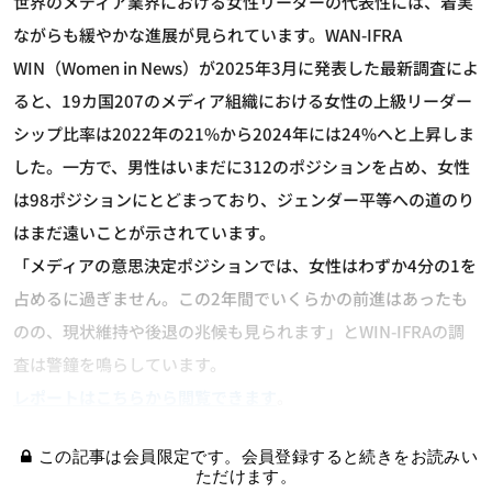
世界のメディア業界における女性リーダーの代表性には、着実
ながらも緩やかな進展が見られています。WAN-IFRA
WIN（Women in News）が2025年3月に発表した最新調査によ
ると、19カ国207のメディア組織における女性の上級リーダー
シップ比率は2022年の21%から2024年には24%へと上昇しま
した。一方で、男性はいまだに312のポジションを占め、女性
は98ポジションにとどまっており、ジェンダー平等への道のり
はまだ遠いことが示されています。
「メディアの意思決定ポジションでは、女性はわずか4分の1を
占めるに過ぎません。この2年間でいくらかの前進はあったも
のの、現状維持や後退の兆候も見られます」とWIN-IFRAの調
査は警鐘を鳴らしています。
レポートはこちらから閲覧できます
。
この記事は会員限定です。会員登録すると続きをお読みい
ただけます。