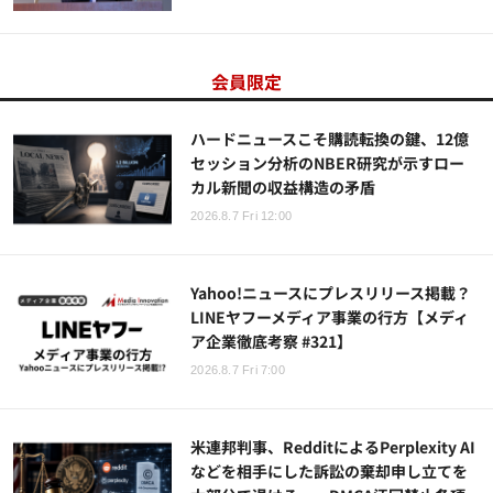
会員限定
ハードニュースこそ購読転換の鍵、12億
セッション分析のNBER研究が示すロー
カル新聞の収益構造の矛盾
2026.8.7 Fri 12:00
Yahoo!ニュースにプレスリリース掲載？
LINEヤフーメディア事業の行方【メディ
ア企業徹底考察 #321】
2026.8.7 Fri 7:00
米連邦判事、RedditによるPerplexity AI
などを相手にした訴訟の棄却申し立てを