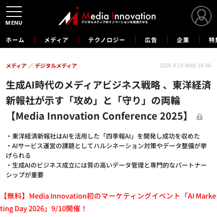
MENU
ホーム
メディア
テクノロジー
広告
企業
特
メディア
デジタルメディア
2025.4.16 Wed 16:56
生成AI時代のメディアビジネス戦略 、東洋経済
新報社が示す「攻め」と「守り」の両輪
【Media Innovation Conference 2025】
・東洋経済新報社はAIを活用した「四季報AI」を開発し成功を収めた
・AIサービス運営の課題としてハルシネーション対策やデータ整備が挙
げられる
・生成AIのビジネス成立には質の高いデータ管理と専門的なパートナー
シップが重要
【無料】Media Innovation初のマーケティングイベント「AI Marke
ting Day 2026」9/10開催！