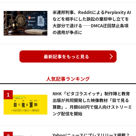
米連邦判事、RedditによるPerplexity AI
などを相手にした訴訟の棄却申し立てを
大部分で退ける——DMCA迂回禁止条項
の適用が争点に
最新記事をもっと見る
人気記事ランキング
NHK「ピタゴラスイッチ」制作陣と教育
出版が共同開発した映像教材「目で見る
算数」、月額680円で個人向けストリーミ
ング配信を開始
Yahoo!ニュースにプレスリリース掲載？