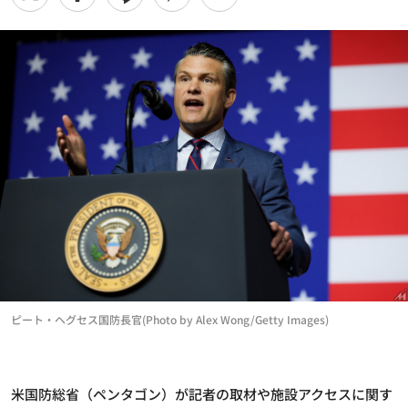
ピート・ヘグセス国防長官(Photo by Alex Wong/Getty Images)
米国防総省（ペンタゴン）が記者の取材や施設アクセスに関す