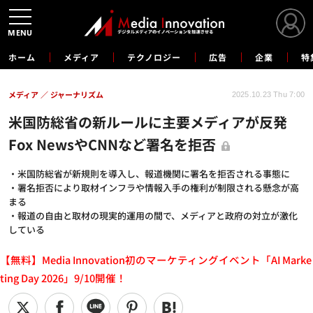
MENU
ホーム
メディア
テクノロジー
広告
企業
特
メディア
ジャーナリズム
2025.10.23 Thu 7:00
米国防総省の新ルールに主要メディアが反発
Fox NewsやCNNなど署名を拒否
・米国防総省が新規則を導入し、報道機関に署名を拒否される事態に
・署名拒否により取材インフラや情報入手の権利が制限される懸念が高
まる
・報道の自由と取材の現実的運用の間で、メディアと政府の対立が激化
している
【無料】Media Innovation初のマーケティングイベント「AI Marke
ting Day 2026」9/10開催！