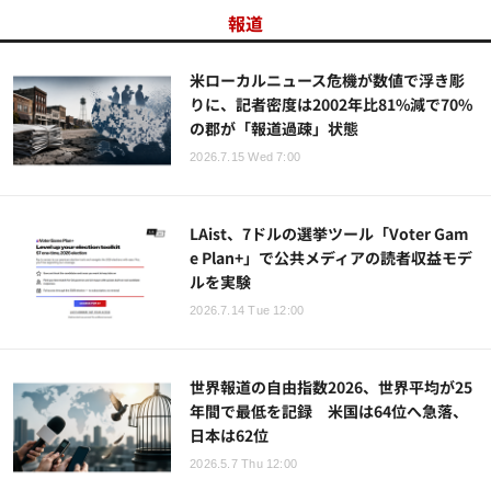
報道
米ローカルニュース危機が数値で浮き彫
りに、記者密度は2002年比81%減で70%
の郡が「報道過疎」状態
2026.7.15 Wed 7:00
LAist、7ドルの選挙ツール「Voter Gam
e Plan+」で公共メディアの読者収益モデ
ルを実験
2026.7.14 Tue 12:00
世界報道の自由指数2026、世界平均が25
年間で最低を記録 米国は64位へ急落、
日本は62位
2026.5.7 Thu 12:00