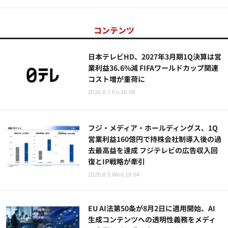
コンテンツ
日本テレビHD、2027年3月期1Q決算は営
業利益36.6%減 FIFAワールドカップ関連
コスト増が重荷に
2026.8.7 Fri 16:09
フジ・メディア・ホールディングス、1Q
営業利益160億円で持株会社制導入後の過
去最高益を達成 フジテレビの広告収入回
復とIP戦略が牽引
2026.8.5 Wed 10:04
EU AI法第50条が8月2日に適用開始、AI
生成コンテンツへの透明性義務をメディ