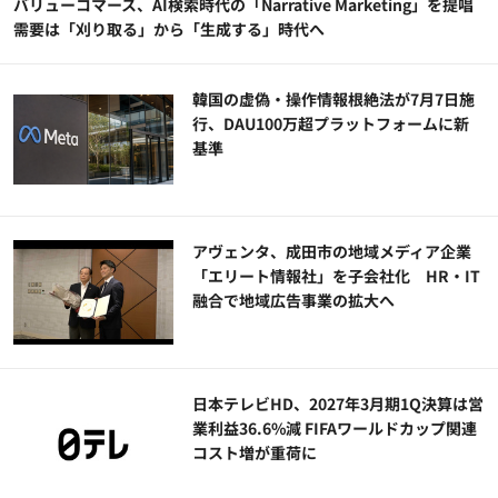
バリューコマース、AI検索時代の「Narrative Marketing」を提唱
需要は「刈り取る」から「生成する」時代へ
韓国の虚偽・操作情報根絶法が7月7日施
行、DAU100万超プラットフォームに新
基準
アヴェンタ、成田市の地域メディア企業
「エリート情報社」を子会社化 HR・IT
融合で地域広告事業の拡大へ
日本テレビHD、2027年3月期1Q決算は営
業利益36.6%減 FIFAワールドカップ関連
コスト増が重荷に