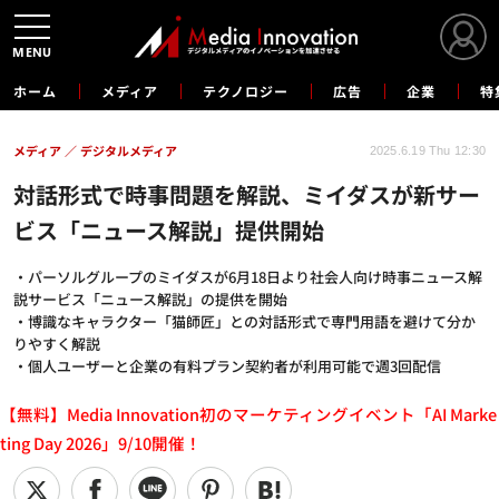
MENU
ホーム
メディア
テクノロジー
広告
企業
特
メディア
デジタルメディア
2025.6.19 Thu 12:30
対話形式で時事問題を解説、ミイダスが新サー
ビス「ニュース解説」提供開始
・パーソルグループのミイダスが6月18日より社会人向け時事ニュース解
説サービス「ニュース解説」の提供を開始
・博識なキャラクター「猫師匠」との対話形式で専門用語を避けて分か
りやすく解説
・個人ユーザーと企業の有料プラン契約者が利用可能で週3回配信
【無料】Media Innovation初のマーケティングイベント「AI Marke
ting Day 2026」9/10開催！