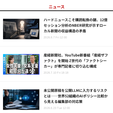
ニュース
ハードニュースこそ購読転換の鍵、12億
セッション分析のNBER研究が示すロー
カル新聞の収益構造の矛盾
2026.8.7 Fri 12:00
産経新聞社、YouTube新番組「産経ザフ
ァクト」を開始 Z世代の「ファクトシー
カー」が専門記者に切り込む構成
2026.7.10 Fri 18:18
未公開原稿を公開LLMに入力するリスク
とは――世界52組織のAIポリシー比較か
ら見える編集部の対応策
2026.6.23 Tue 12:00