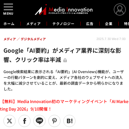
MENU
ホーム
メディア
テクノロジー
広告
企業
特
メディア
デジタルメディア
2025.7.30 Wed 7:00
Google「AI要約」がメディア業界に深刻な影
響、クリック率は半減
Google検索結果に表示される「AI要約」(AI Overviews)機能が、ユーザ
ーの行動パターンを劇的に変え、メディア各社のウェブサイトへの流入
を大幅に減少させていることが、最新の調査データから明らかになりま
した。
【無料】Media Innovation初のマーケティングイベント「AI Marke
ting Day 2026」9/10開催！