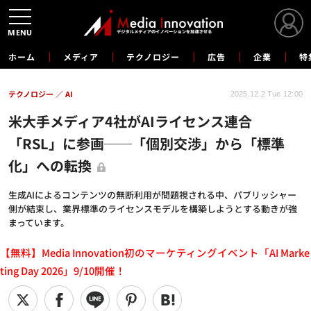
MENU
ホーム
メディア
テクノロジー
広告
企業
特
テクノロジー
AI
2025.12.2 Tue 12:00
米大手メディア4社がAIライセンス連合
「RSL」に参画──「個別交渉」から「標準
化」への転換
生成AIによるコンテンツの無断利用が問題視される中、パブリッシャー
側が結束し、業界標準のライセンスモデルを構築しようとする動きが強
まっています。
【無料】Media Innovation初のマーケティングイベント「AI Marke
ting Day 2026」9/10開催！