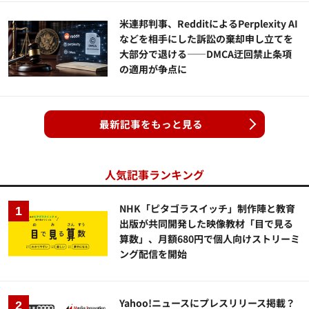
米連邦判事、RedditによるPerplexity AI
などを相手にした訴訟の棄却申し立てを
大部分で退ける——DMCA迂回禁止条項
の適用が争点に
最新記事をもっと見る
人気記事ランキング
NHK「ピタゴラスイッチ」制作陣と教育
出版が共同開発した映像教材「目で見る
算数」、月額680円で個人向けストリーミ
ング配信を開始
Yahoo!ニュースにプレスリリース掲載？