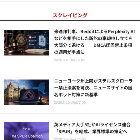
スクレイピング
米連邦判事、RedditによるPerplexity AI
などを相手にした訴訟の棄却申し立てを
大部分で退ける——DMCA迂回禁止条項
の適用が争点に
2026.8.6 Thu 16:00
ニューヨーク州上院がステルスクローラ
ー禁止法案を可決、ニュースサイトの匿
名ボット対策に新基準
2026.6.10 Wed 7:00
英メディア大手5社がAIライセンス連合
「SPUR」を結成、業界標準の策定へ
2026.3.4 Wed 12:00