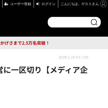
ユーザー登録
ログイン
こんにちは、ゲストさん
ンドチャンネル
フォーエム
その他
DB
員はおかげさまで2.5万名突破！
2026.1.16 Fri 7:00
経営に一区切り【メディア企