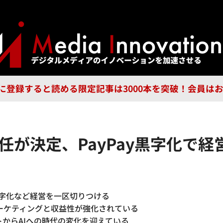
ジー
広告
企業
特集
ブラ
n Guild に登録すると読める限定記事は3000本を突破！会
退任が決定、PayPay黒字化で
の黒字化など経営を一区切りつける
マーケティングと収益性が強化されている
トからAIへの時代の変化を迎えている