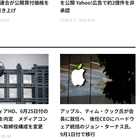
フー連合が公開買付価格を
を公開 Yahoo!広告で約2億件を非
に引き上げ
承認
12:00
2026.6.17 Wed 9:52
アHD、6月25日付の
アップル、ティム・クック氏が会
を内定 メディアコン
長に就任へ 後任CEOにハードウ
へ取締役構成を変更
ェア統括のジョン・ターナス氏、
9月1日付で移行
 20:00