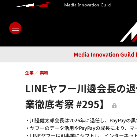
Media Innovation Guild
ホーム
メディア
テクノロ
Media Innovatio
企業
業績
LINEヤフー川邊会長の
業徹底考察 #295】
・川邊健太郎会長は2026年に退任し、PayPay
・ヤフーのデータ活用やPayPayの成長により、
・LINEヤフーはAI事業にシフトし、インターネッ