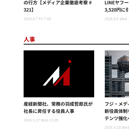
の行方【メディア企業徹底考察 #
LINEヤ
321】
3,520円
2026.8.7 Fri 7:00
2026.8.5 Wed 
人事
産経新聞社、常務の羽成哲郎氏が
フジ・メディ
社長に昇任する役員人事
新役員体制
テンツ強化
2026.5.27 Wed 15:05
2026.5.20 Wed