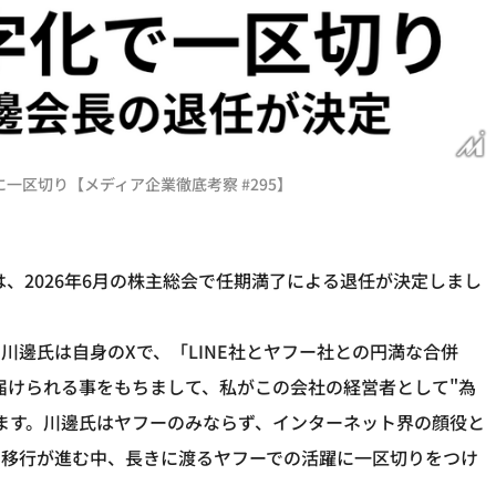
に一区切り【メディア企業徹底考察 #295】
、2026年6月の株主総会で任期満了による退任が決定しまし
川邊氏は自身のXで、「LINE社とヤフー社との円満な合併
見届けられる事をもちまして、私がこの会社の経営者として"為
ます。川邊氏はヤフーのみならず、インターネット界の顔役と
の移行が進む中、長きに渡るヤフーでの活躍に一区切りをつけ