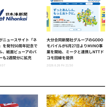
がニュースサイト「ネ
大分合同新聞社グループのGODO
」を発刊50周年記念で
モバイルが6月27日よりMVNO事
ル、紙面ビューアのバ
業を開始、ミークと連携しNTTド
ーも2週間分に拡充
コモ回線を提供
9:07
2026.6.26 Fri 21:50