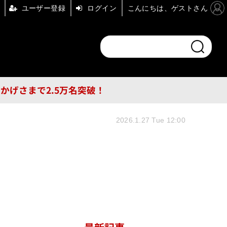
ユーザー登録
ログイン
こんにちは、ゲストさん
ンドチャンネル
フォーエム
その他
DB
員はおかげさまで2.5万名突破！
2026.1.27 Tue 12:00