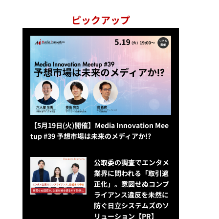
ピックアップ
【5月19日(火)開催】Media Innovation Mee
tup #39 予想市場は未来のメディアか!?
公​​取委の調査でエンタメ
業界に問われる「取引適
正化」。意図せぬコンプ
ライアンス違反を未然に
防ぐ日立システムズのソ
リューション​【PR】