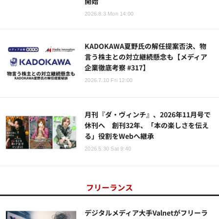
開始
2026.8.3 Mon 14:00
KADOKAWA夏野氏の解任提案否決、物
言う株主との対立継続懸念も【メディア
企業徹底考察 #317】
2026.7.10 Fri 12:00
月刊『ダ・ヴィンチ』、2026年11月号で
休刊へ 創刊32年、「本の楽しさを伝え
る」役割をWebへ継承
2026.5.30 Sat 9:40
フリーランス
デジタルメディア大手Valnetがフリーラ