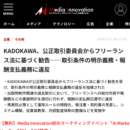
MENU
ホーム
メディア
テクノロジー
広告
企業
特
企業
その他
2026.6.13 Sat 13:43
KADOKAWA、公正取引委員会からフリーラン
ス法に基づく勧告——取引条件の明示義務・報
酬支払義務に違反
・KADOKAWAが公正取引委員会からフリーランス法に基づく勧告を受
け、取引条件の明示義務と報酬支払義務の違反を指摘された
・出版物制作関連の過去取引において、フリーランスへの給付内容や報
酬額などの書面明示を適切に行わず、報酬の支払期日遵守に違反
・再発防止策として運用ルールの規程化、発注書・契約書の見直し、シ
ステム構築、従業員教育、内部監査体制の整備などを実施中
【無料】Media Innovation初のマーケティングイベント「AI Marke