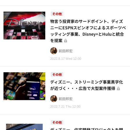
その他
物言う投資家のサードポイント、ディズ
ニーにESPNスピンオフによるスポーツベ
ッティング事業、Disney+とHuluと統合
を提案
前田邦宏
2022.8.17 Wed 12:00
その他
ディズニー、ストリーミング事業黒字化
が近づく・・・広告で大型案件獲得
前田邦宏
2022.7.21 Thu 12:00
その他
ディズニー、住宅開発プロジェクトを開