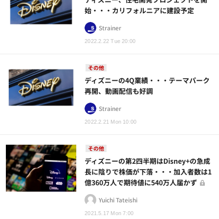
始・・・カリフォルニアに建設予定
Strainer
2022.2.22 Tue 20:00
その他
ディズニーの4Q業績・・・テーマパーク
再開、動画配信も好調
Strainer
2022.2.21 Mon 10:00
その他
ディズニーの第2四半期はDisney+の急成
長に陰りで株価が下落・・・加入者数は1
億360万人で期待値に540万人届かず
Yuichi Tateishi
2021.5.17 Mon 7:00