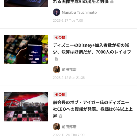
れる画像生成AIの出所と対価
Manabu Tsuchimoto
2025.6.17 Tue 7:00
その他
ディズニーのDisney+加入者数が初の減
少、決算は好調だが、7000人のレイオフ
前田邦宏
2023.2.12 Sun 21:38
その他
前会長のボブ・アイガー氏のディズニー
社CEOへの復帰が発表。株価は6％以上上
昇
前田邦宏
2022.11.24 Thu 7:00