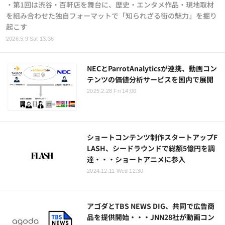
・第1回は渋谷・百軒店を舞台に、歴史・エンタメ作品・現地取材
を組み合わせた独自フォーマットで「知られざる街の魅力」を掘り
起こす
2026.5.9 Sat 13:36
NECとParrotAnalyticsが連携、動画コン
テンツの価値分析サービスを国内で展開
2025.2.28 Fri 14:00
ショートコンテンツ制作スタートアップF
LASH、シードラウンドで総額5億円を調
達・・・ショートアニメに参入
2024.12.11 Wed 12:30
アゴダとTBS NEWS DIG、共同で広告商
品を提供開始・・・JNN28社が動画コン