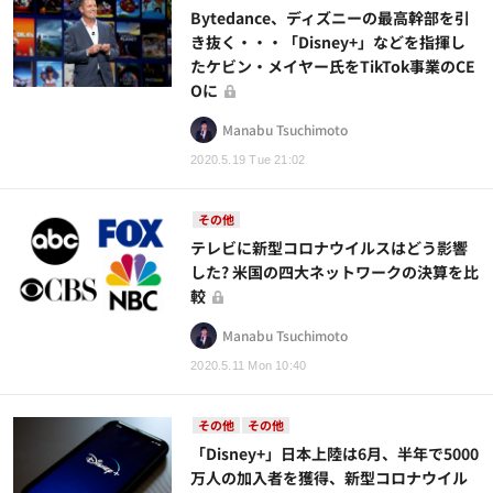
Bytedance、ディズニーの最高幹部を引
き抜く・・・「Disney+」などを指揮し
たケビン・メイヤー氏をTikTok事業のCE
Oに
Manabu Tsuchimoto
2020.5.19 Tue 21:02
その他
テレビに新型コロナウイルスはどう影響
した? 米国の四大ネットワークの決算を比
較
Manabu Tsuchimoto
2020.5.11 Mon 10:40
その他
その他
「Disney+」日本上陸は6月、半年で5000
万人の加入者を獲得、新型コロナウイル