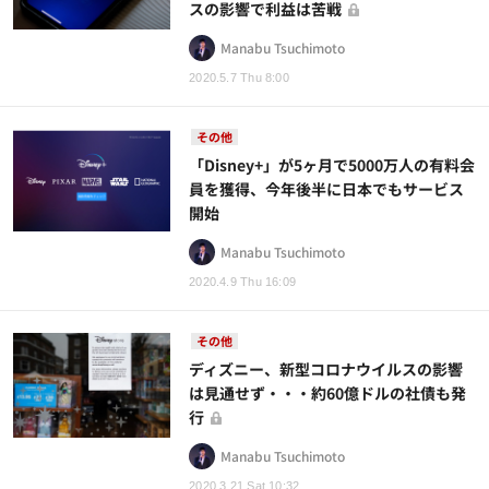
スの影響で利益は苦戦
Manabu Tsuchimoto
2020.5.7 Thu 8:00
その他
「Disney+」が5ヶ月で5000万人の有料会
員を獲得、今年後半に日本でもサービス
開始
Manabu Tsuchimoto
2020.4.9 Thu 16:09
その他
ディズニー、新型コロナウイルスの影響
は見通せず・・・約60億ドルの社債も発
行
Manabu Tsuchimoto
2020.3.21 Sat 10:32