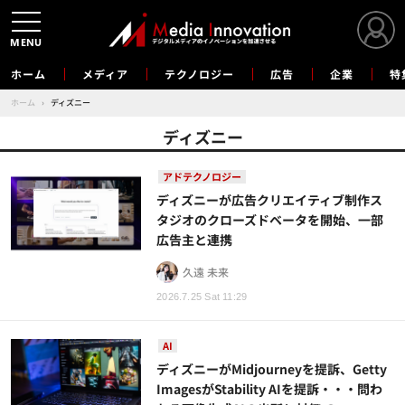
MENU
ホーム
メディア
テクノロジー
広告
企業
特
ホーム
›
ディズニー
ディズニー
アドテクノロジー
ディズニーが広告クリエイティブ制作ス
タジオのクローズドベータを開始、一部
広告主と連携
久遠 未来
2026.7.25 Sat 11:29
AI
ディズニーがMidjourneyを提訴、Getty
ImagesがStability AIを提訴・・・問わ