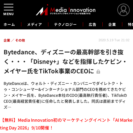
MENU
ホーム
メディア
テクノロジー
広告
企業
特
企業
その他
2020.5.19 Tue 21:02
Bytedance、ディズニーの最高幹部を引き抜
く・・・「Disney+」などを指揮したケビン・
メイヤー氏をTikTok事業のCEOに
ByteDanceは、ウォルト・ディズニー・カンパニーでダイレトク・ト
ゥ・コンシューマー&インターナショナル部門のCEOを務めてきたケビ
ン・メイヤー氏を、ByteDance本社のCOO(最高執行責任者)、TikTokの
CEO(最高経営責任者)に任命したと発表しました。同氏は直前までディ
ズ…
【無料】Media Innovation初のマーケティングイベント「AI Marke
ting Day 2026」9/10開催！