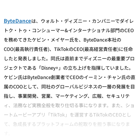
ByteDance
は、ウォルト・ディズニー・カンパニーでダイレ
トク・トゥ・コンシューマー&インターナショナル部門のCEO
を務めてきたケビン・メイヤー氏を、ByteDance本社の
COO(最高執行責任者)、TikTokのCEO(最高経営責任者)に任命
したと発表しました。同氏は直前までディズニーの最重要プロ
ジェクトである「Disney+」の立ち上げを指揮していました。
ケビン氏はByteDance創業者でCEOのイーミン・チャン氏の直
属のCOOとして、同社のグローバルビジネスの一層の発展を目
指し、事業開発、営業、マーケティング、広報、セキュリテ
ィ、法務など実務全般を取り仕切る事になります。また、ショ
ートムービーアプリ「TikTok」を運営するTikTokのCEOとし
て、急成長するプラットフォームの舵取りを担う事になりま
す。