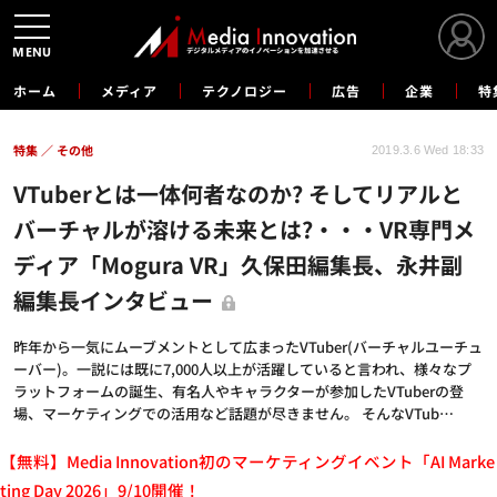
MENU
ホーム
メディア
テクノロジー
広告
企業
特
特集
その他
2019.3.6 Wed 18:33
VTuberとは一体何者なのか? そしてリアルと
バーチャルが溶ける未来とは?・・・VR専門メ
ディア「Mogura VR」久保田編集長、永井副
編集長インタビュー
昨年から一気にムーブメントとして広まったVTuber(バーチャルユーチュ
ーバー)。一説には既に7,000人以上が活躍していると言われ、様々なプ
ラットフォームの誕生、有名人やキャラクターが参加したVTuberの登
場、マーケティングでの活用など話題が尽きません。 そんなVTub…
【無料】Media Innovation初のマーケティングイベント「AI Marke
ting Day 2026」9/10開催！