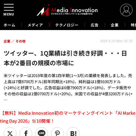
MENU
ホーム
メディア
テクノロジー
広告
企業
特
企業
その他
2019.5.20 Mon 20:33
ツイッター、1Q業績は引き続き好調・・・日
本が2番目の規模の市場に
米ツイッターは2019年度の第1四半期(1～3月)の業績を発表しました。売
上高は7億8700万ドル(前年同期比+18%)、純利益は1億9100万ドル
(+24%)と好調でした。広告収益は6億7900万ドル(+18%)、データ販売や
その他の収益は1億0700万ドル(+20%)。米国での収益が4億3200万ドル(+
…
【無料】Media Innovation初のマーケティングイベント「AI Marke
ting Day 2026」9/10開催！