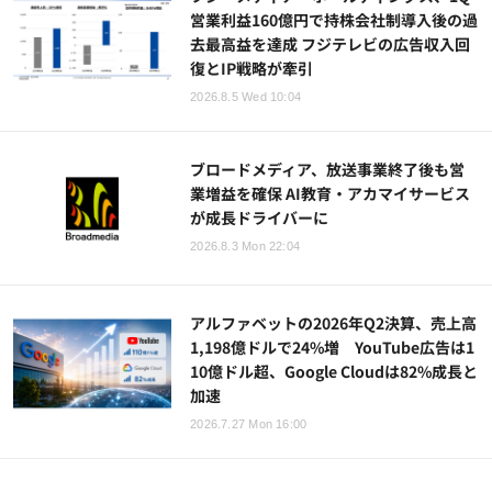
営業利益160億円で持株会社制導入後の過
去最高益を達成 フジテレビの広告収入回
復とIP戦略が牽引
2026.8.5 Wed 10:04
ブロードメディア、放送事業終了後も営
業増益を確保 AI教育・アカマイサービス
が成長ドライバーに
2026.8.3 Mon 22:04
アルファベットの2026年Q2決算、売上高
1,198億ドルで24%増 YouTube広告は1
10億ドル超、Google Cloudは82%成長と
加速
2026.7.27 Mon 16:00