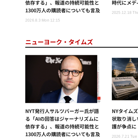
依存する」、報道の持続可能性と
時代にメデ
1300万人の購読者についても言及
2025.12.18 Th
2026.8.3 Mon 12:15
ニューヨーク・タイムズ
NYT発行人サルツバーガー氏が語
NYタイム
る「AIの回答はジャーナリズムに
状取り消し
依存する」、報道の持続可能性と
護が争点に
1300万人の購読者についても言及
2026.7.21 Tue