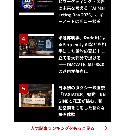
とマーケティング・広告
の未来を考える「AI Mar
keting Day 2026」、キ
ーノートは西口一希氏
米連邦判事、Redditによ
るPerplexity AIなどを相
手にした訴訟の棄却申し
立てを大部分で退ける
——DMCA迂回禁止条項
の適用が争点に
日本初のタクシー映画祭
「TAXIATER」始動。EN
GINEと花王が挑む、移
動空間を活用した新たな
映画体験
人気記事ランキングをもっと見る