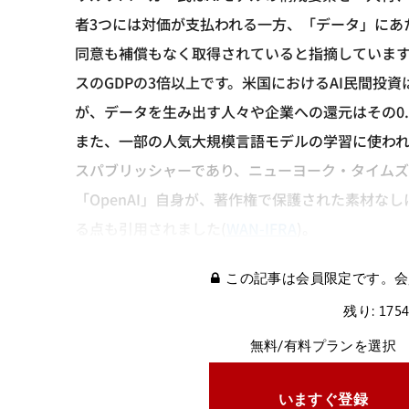
者3つには対価が支払われる一方、「データ」にあ
同意も補償もなく取得されていると指摘しています。
スのGDPの3倍以上です。米国におけるAI民間投資は
が、データを生み出す人々や企業への還元はその0
また、一部の人気大規模言語モデルの学習に使われ
スパブリッシャーであり、ニューヨーク・タイムズ
「OpenAI」自身が、著作権で保護された素材な
る点も引用されました(
WAN-IFRA
)。
この記事は会員限定です。会
残り: 175
無料/有料プランを選択
いますぐ登録