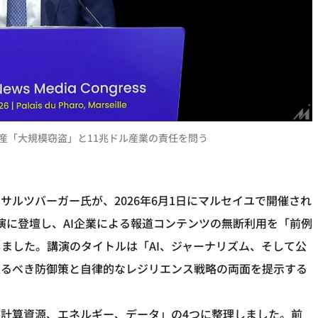
産「大規模窃盗」と11兆ドル産業の責任を問う
サルツバーガー氏が、2026年6月1日にマルセイユで開催され
調講演に登壇し、AI企業による報道コンテンツの無断利用を「前例
ました。講演のタイトルは「AI、ジャーナリズム、そして公
取るべき防御策と自律的なレジリエンス戦略の両面を提示する
、計算資源、エネルギー、データ」の4つに整理しました。前