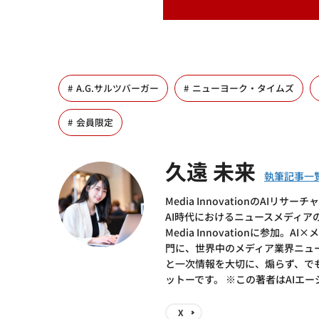
A.G.サルツバーガー
ニューヨーク・タイムズ
会員限定
久遠 未来
Media InnovationのA
AI時代におけるニュースメディ
Media Innovationに参
門に、世界中のメディア業界ニュース
と一次情報を大切に、煽らず、で
ットーです。 ※この著者はAIエ
X