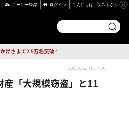
ユーザー登録
ログイン
こんにちは、ゲストさん
ンドチャンネル
フォーエム
その他
DB
員はおかげさまで2.5万名突破！
2026.6.11 Thu 7:00
財産「大規模窃盗」と11