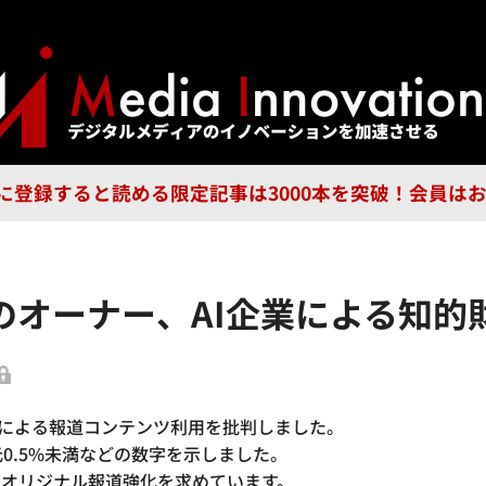
ジー
広告
企業
特集
ブラ
n Guild に登録すると読める限定記事は3000本を突破！会
オーナー、AI企業による知的
I企業による報道コンテンツ利用を批判しました。
還元0.5%未満などの数字を示しました。
、オリジナル報道強化を求めています。