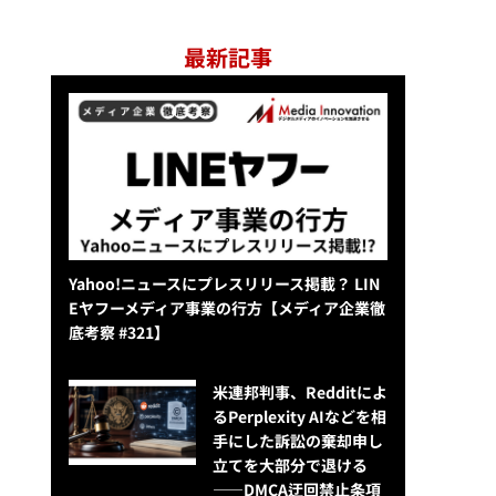
最新記事
Yahoo!ニュースにプレスリリース掲載？ LIN
Eヤフーメディア事業の行方【メディア企業徹
底考察 #321】
米連邦判事、Redditによ
るPerplexity AIなどを相
手にした訴訟の棄却申し
立てを大部分で退ける
——DMCA迂回禁止条項