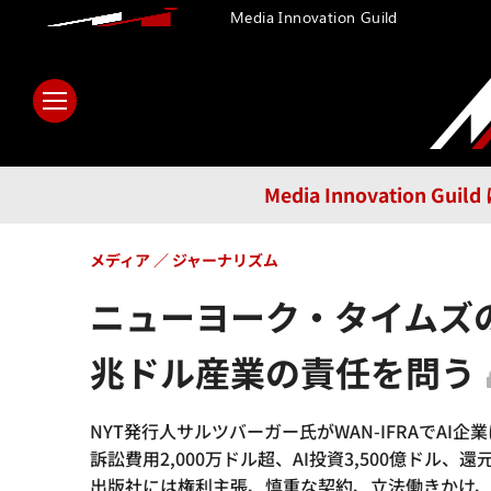
Media Innovation Guild
ホーム
メディア
テクノロ
Media Innovatio
メディア
ジャーナリズム
ニューヨーク・タイムズの
兆ドル産業の責任を問う
NYT発行人サルツバーガー氏がWAN-IFRAでA
訴訟費用2,000万ドル超、AI投資3,500億ドル、
出版社には権利主張、慎重な契約、立法働きかけ